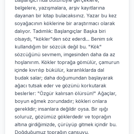
Başlangıcı'nda bütünüyle gerçeklere,
belgelere, yazışmalara, arşiv kayıtlarına
dayanan bir kitap bulacaksınız. Yazar bu kez
soyağacının köklerine bir araştırmacı olarak
dalıyor. Tadımlık: Başlangıçlar Başka biri
olsaydı, "kökler"den söz ederdi... Benim sık
kullandığım bir sözcük değil bu. "Kök"
sözcüğünü sevmem, imgesinden daha da az
hoşlanırım. Kökler toprağa gömülür, çamurun
içinde kıvrılıp bükülür, karanlıklarda dal
budak salar; daha doğumundan başlayarak
ağacı tutsak eder ve gözünü korkutarak
beslerler: "Özgür kalırsan ölürsün!" Ağaçlar,
boyun eğmek zorundadır; kökleri onlara
gereklidir; insanlara değildir oysa. Bir ışığı
soluruz, gözümüz göklerdedir ve toprağın
altına girdiğimizde, çürüyüp gitmek içindir bu.
Doğduğumuz toprağın cansuyu,