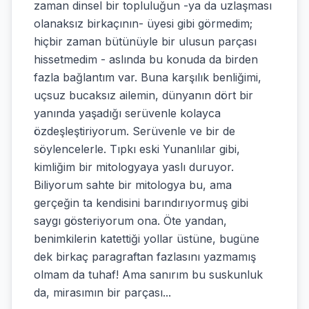
zaman dinsel bir topluluğun -ya da uzlaşması
olanaksız birkaçının- üyesi gibi görmedim;
hiçbir zaman bütünüyle bir ulusun parçası
hissetmedim - aslında bu konuda da birden
fazla bağlantım var. Buna karşılık benliğimi,
uçsuz bucaksız ailemin, dünyanın dört bir
yanında yaşadığı serüvenle kolayca
özdeşleştiriyorum. Serüvenle ve bir de
söylencelerle. Tıpkı eski Yunanlılar gibi,
kimliğim bir mitologyaya yaslı duruyor.
Biliyorum sahte bir mitologya bu, ama
gerçeğin ta kendisini barındırıyormuş gibi
saygı gösteriyorum ona. Öte yandan,
benimkilerin katettiği yollar üstüne, bugüne
dek birkaç paragraftan fazlasını yazmamış
olmam da tuhaf! Ama sanırım bu suskunluk
da, mirasımın bir parçası...