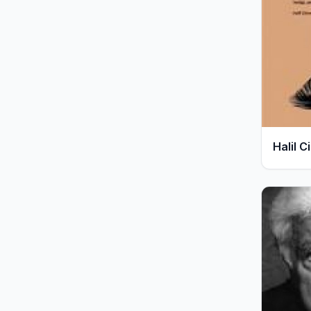
294
Kitap
Halil C
288