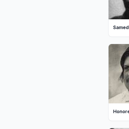
440
Kitap
Samed
379
Kitap
Honore