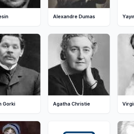
Kitap
Kitap
esin
Alexandre Dumas
Yayı
Bilim
264
262
Kitap
Kitap
 Gorki
Agatha Christie
Virg