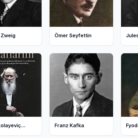
935
861
Kitap
Kitap
 Zweig
Ömer Seyfettin
Jule
657
640
Kitap
Kitap
kolayeviç
Franz Kafka
Fyod
y
Dost