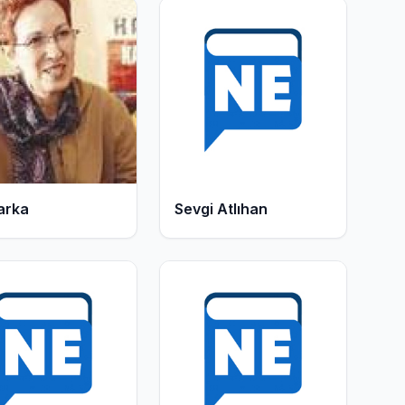
336
Kitap
arka
Sevgi Atlıhan