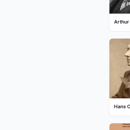
331
Kitap
Arthur
320
Kitap
Hans C
Ander