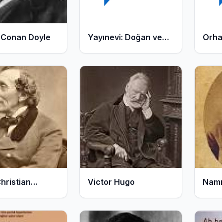
330
326
Kitap
Kitap
 Conan Doyle
Yayınevi: Doğan ve
Orha
Egmont Yayıncılık
319
315
Kitap
Kitap
hristian
Victor Hugo
Namı
sen