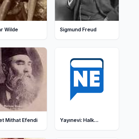
383
Kitap
r Wilde
Sigmund Freud
358
Kitap
t Mithat Efendi
Yayınevi: Halk
Kitabevi