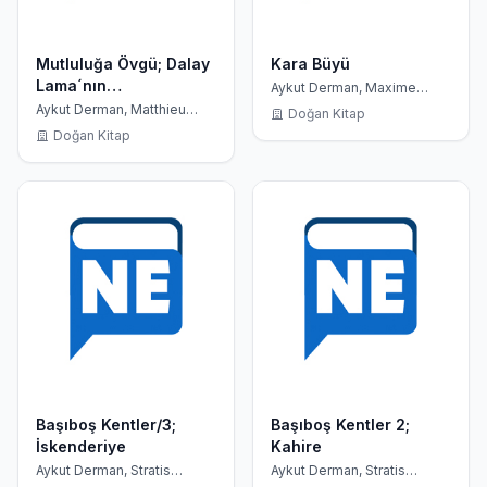
Mutluluğa Övgü; Dalay
Kara Büyü
Lama´nın
Aykut Derman, Maxime
Chattam
Sözcüsünden
Aykut Derman, Matthieu
Doğan Kitap
Ricard
Mutluluğun Rehberi
Doğan Kitap
Başıboş Kentler/3;
Başıboş Kentler 2;
İskenderiye
Kahire
Aykut Derman, Stratis
Aykut Derman, Stratis