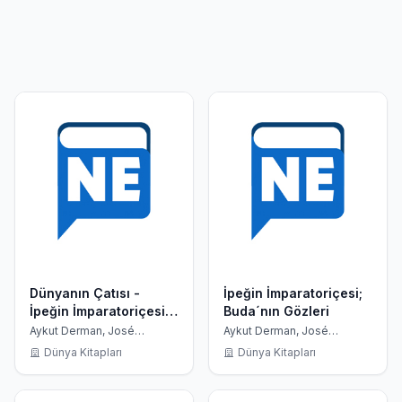
Dünyanın Çatısı -
İpeğin İmparatoriçesi;
İpeğin İmparatoriçesi 1.
Buda´nın Gözleri
Kitap
Aykut Derman, José
Aykut Derman, José
Fréches
Fréches
Dünya Kitapları
Dünya Kitapları