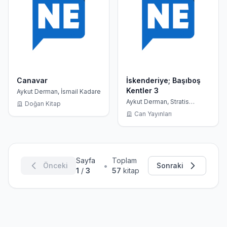
Canavar
İskenderiye; Başıboş
Kentler 3
Aykut Derman, İsmail Kadare
Aykut Derman, Stratis
Doğan Kitap
Tsirkas
Can Yayınları
Sayfa
Toplam
•
Önceki
Sonraki
1
/
3
57
kitap