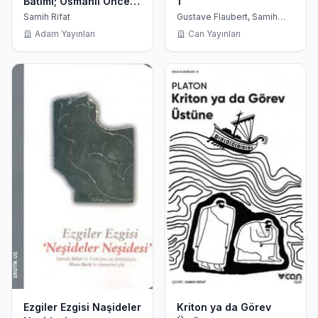
Batımı; Osmanlı Öncesi
1
İstanbul´undan Seçme
Samih Rifat
Gustave Flaubert, Samih
Rifat
Şiirler
Adam Yayınları
Can Yayınları
Ezgiler Ezgisi Naşideler
Kriton ya da Görev