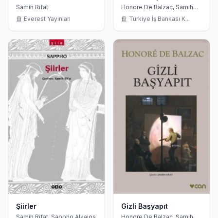
Samih Rifat
Honore De Balzac, Samih
Rifat, Oktay Rifat, Sabiha
Everest Yayınları
Türkiye İş Bankası K...
Rifat
Şiirler
Gizli Başyapıt
Samih Rifat, Sappho Alkaios
Honore De Balzac, Samih