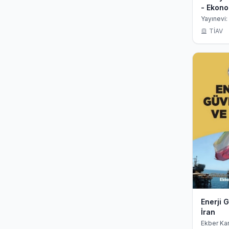
- Ekono
Ekonom
Yayınevi:
Belirley
TİAV
Enerji 
İran
Ekber Ka