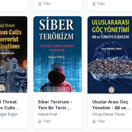
El Kitabı
TİAV
TİAV
l Threat:
Siber Terörizm -
Uluslar Arası Göç
us Cults
Yeni Bir Terör
Yönetimi - AB ve
rrorist
Tehdidi ve Riskler
Türkiye İlişkileri
ağan Ergün
Hakan Fırat
Olcay Erkıral Tavas
ations
TİAV
TİAV