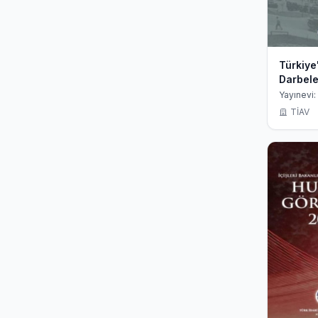
Türkiye
Darbele
Vesaye
Yayınevi:
TİAV