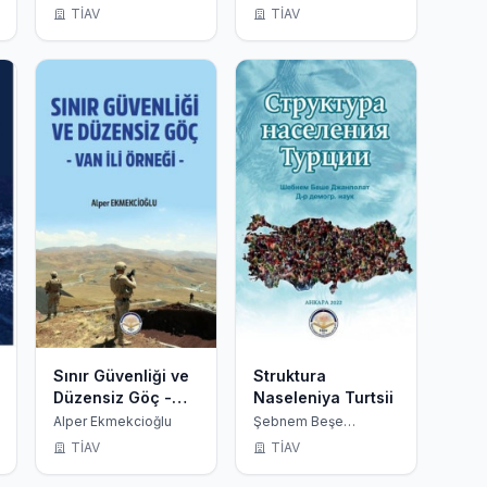
Materyaller
Güvenlik
TİAV
TİAV
Sınır Güvenliği ve
Struktura
Düzensiz Göç -
Naseleniya Turtsii
Van ili Örneği
Alper Ekmekcioğlu
Şebnem Beşe
Canpolat
TİAV
TİAV