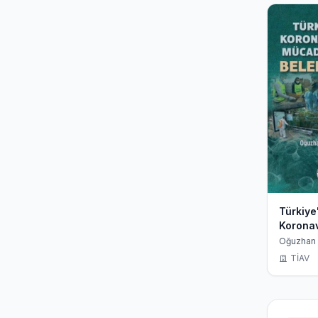
Türkiye
Koronav
Mücade
Oğuzhan 
Belediy
TİAV