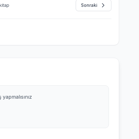
kitap
Sonraki
ş yapmalısınız