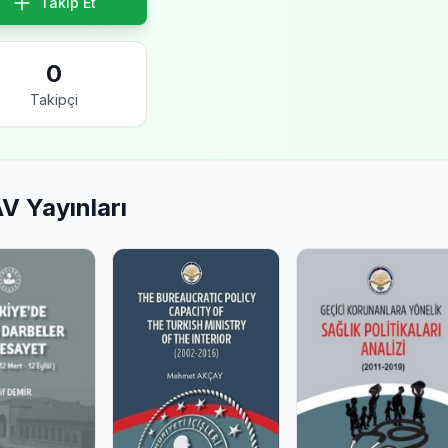
Takip Et
0
Takipçi
V Yayınları