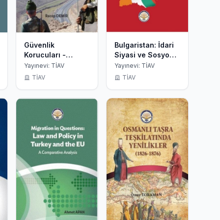
Güvenlik
Bulgaristan: İdari
Korucuları -
Siyasi ve Sosyo
Geçmişten
Ekonomik Yapı
Yayınevi: TİAV
Yayınevi: TİAV
Günümüze
TİAV
TİAV