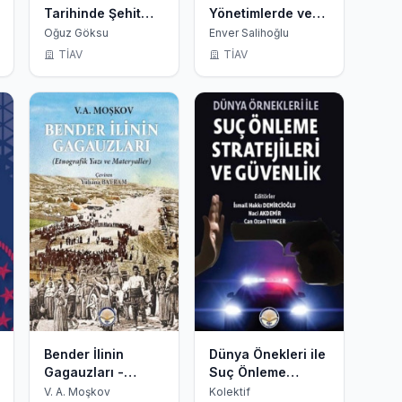
Tarihinde Şehit
Yönetimlerde ve
Kaymakamlar
Mülki İdarede
Oğuz Göksu
Enver Salihoğlu
Kurullar ve
TİAV
TİAV
Toplantılar
Bender İlinin
Dünya Önekleri ile
Gagauzları -
Suç Önleme
Etnografik Yazı ve
Stratejileri ve
V. A. Moşkov
Kolektif