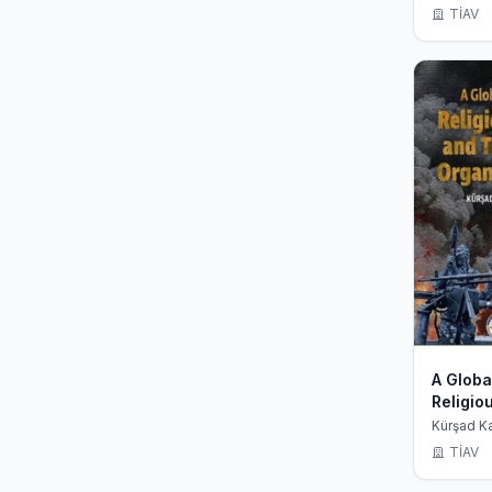
TİAV
A Globa
Religio
Sand Te
Kürşad K
Organiz
TİAV