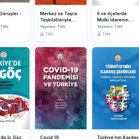
Görüşler -
Merkez ve Taşra
İl ve ilçelerde
Teşkilatlarıyla
Mülki İdarenin
Dahiliye Nezareti
Koordinasyon
 TİAV
Yayınevi: TİAV
Yayınevi: TİAV
1836 - 1922
Kapasitesi
TİAV
TİAV
'de İç Göç
Covid 19
Türkiye'nin Kardeş