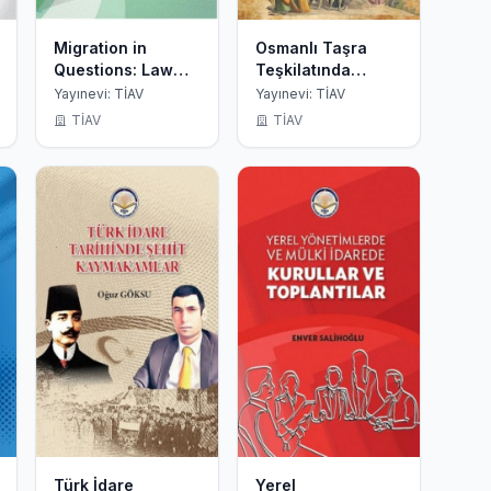
Migration in
Osmanlı Taşra
Questions: Law
Teşkilatında
and Policy in
Yenilikler 1826-
Yayınevi: TİAV
Yayınevi: TİAV
Turkey and the EU
1876
TİAV
TİAV
Türk İdare
Yerel