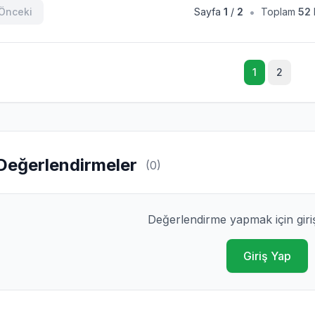
•
Önceki
Sayfa
1
/
2
Toplam
52
1
2
Değerlendirmeler
(0)
Değerlendirme yapmak için giri
Giriş Yap