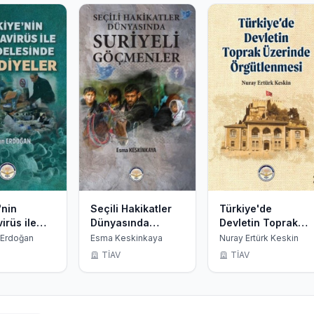
'nin
Seçili Hakikatler
Türkiye'de
irüs ile
Dünyasında
Devletin Toprak
lesinde
Suriyeli
Üzerinde
Erdoğan
Esma Keskinkaya
Nuray Ertürk Keskin
eler
Göçmenler
Örgütlenmesi
TİAV
TİAV