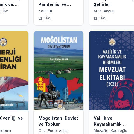
mik ve
Pandemisi ve
Şehirleri
ik Olmayan
Türkiye
 TİAV
Kolektif
Arda Baysal
iciler
TİAV
TİAV
Güvenliği ve
Moğolistan: Devlet
Valilik ve
ve Toplum
Kaymakamlık
Birimleri Mevzuat
ndemir
Onur Ender Aslan
Muzaffer Kadiroğlu