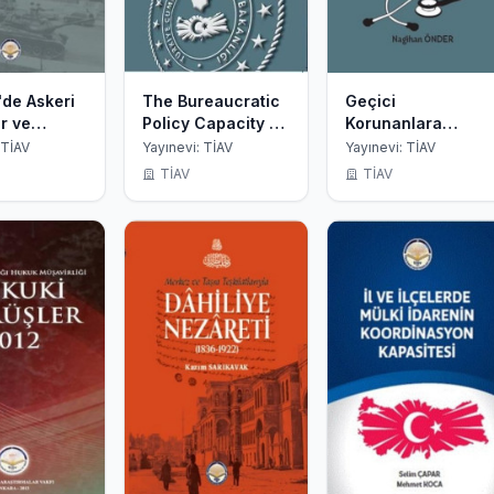
'de Askeri
The Bureaucratic
Geçici
r ve
Policy Capacity of
Korunanlara
t
the Turkish
Yönelik Sağlık
 TİAV
Yayınevi: TİAV
Yayınevi: TİAV
Ministry of the
Politikaları Analizi
TİAV
TİAV
Interior