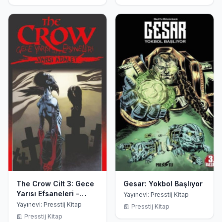
The Crow Cilt 3: Gece
Gesar: Yokbol Başlıyor
Yarısı Efsaneleri -
Yayınevi: Presstij Kitap
Vahşi Adalet
Yayınevi: Presstij Kitap
Presstij Kitap
Presstij Kitap