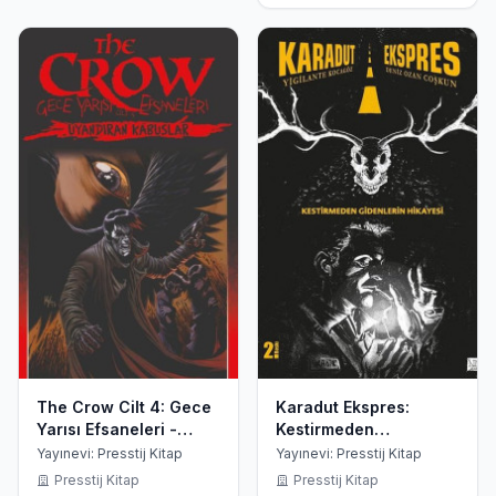
The Crow Cilt 4: Gece
Karadut Ekspres:
Yarısı Efsaneleri -
Kestirmeden
Uyandıran Kabuslar
Gidenlerin Hikayesi
Yayınevi: Presstij Kitap
Yayınevi: Presstij Kitap
Presstij Kitap
Presstij Kitap