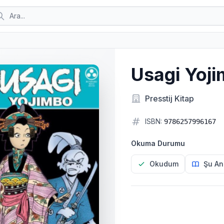
Usagi Yoji
Presstij Kitap
ISBN:
9786257996167
Okuma Durumu
Okudum
Şu An