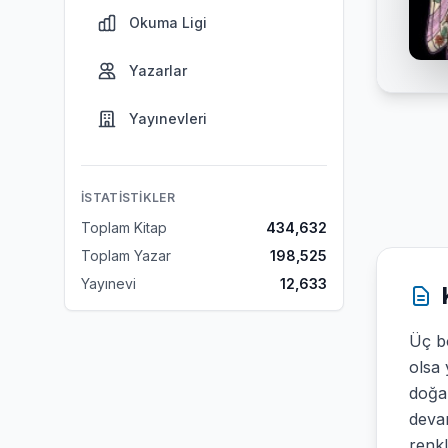
Okuma Ligi
Yazarlar
Yayınevleri
İSTATISTIKLER
Toplam Kitap
434,632
Toplam Yazar
198,525
Yayınevi
12,633
Üç b
olsa 
doğa
devam
renk