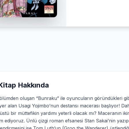
Kitap Hakkında
ölümden oluşan “Bunraku” ile oyuncuların göründükleri gib
yer alan Usagi Yojimbo’nun destansı macerası başlıyor! Da
üstü bir müttefikin yardımı yeterli olacak mı? Maceranın 
 ediyoruz. Ünlü çizgi roman efsanesi Stan Sakai’nin yazıp çiz
lendirmesini ise Tom Luth’un (Groo the Wanderer) üstlendi