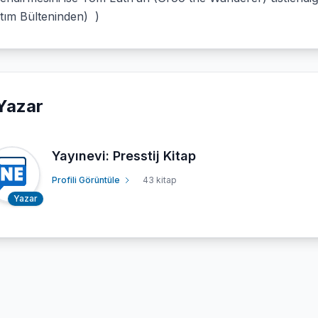
tım Bülteninden) )
Yazar
Yayınevi: Presstij Kitap
Profili Görüntüle
43 kitap
Yazar