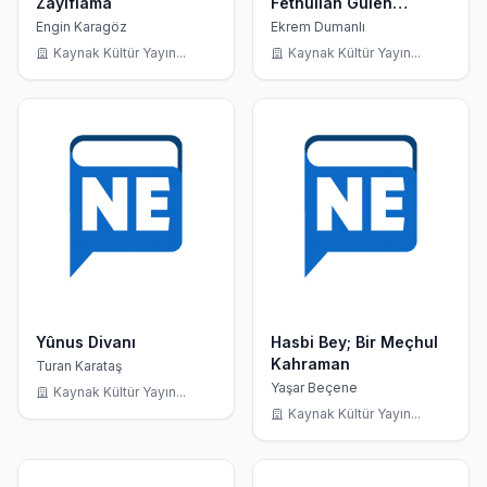
Zayıflama
Fethullah Gülen
Hocaefendi nin Tarihi
Engin Karagöz
Ekrem Dumanlı
Röportajı
Kaynak Kültür Yayın...
Kaynak Kültür Yayın...
Yûnus Divanı
Hasbi Bey; Bir Meçhul
Kahraman
Turan Karataş
Yaşar Beçene
Kaynak Kültür Yayın...
Kaynak Kültür Yayın...