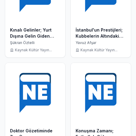
Kınalı Gelinler; Yurt
İstanbul'un Prestijleri;
Dışına Gelin Giden
Kubbelerin Altındaki
Eğitim Gönülleri
Tarih 5 Kitap
Şükran Öztelli
Yavuz Afşar
Kaynak Kültür Yayın...
Kaynak Kültür Yayın...
Doktor Gözetiminde
Konuşma Zamanı;