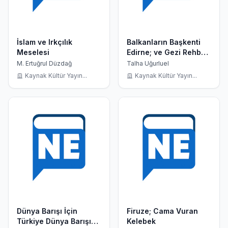
İslam ve Irkçılık
Balkanların Başkenti
Meselesi
Edirne; ve Gezi Rehberi
+ (2 Vcd )
M. Ertuğrul Düzdağ
Talha Uğurluel
Kaynak Kültür Yayın...
Kaynak Kültür Yayın...
Dünya Barışı İçin
Firuze; Cama Vuran
Türkiye Dünya Barışı
Kelebek