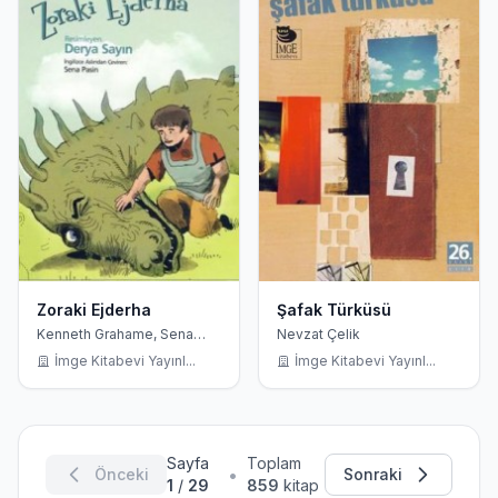
Zoraki Ejderha
Şafak Türküsü
Kenneth Grahame, Sena
Nevzat Çelik
Pasin
İmge Kitabevi Yayınl...
İmge Kitabevi Yayınl...
Sayfa
Toplam
•
Önceki
Sonraki
1
/
29
859
kitap