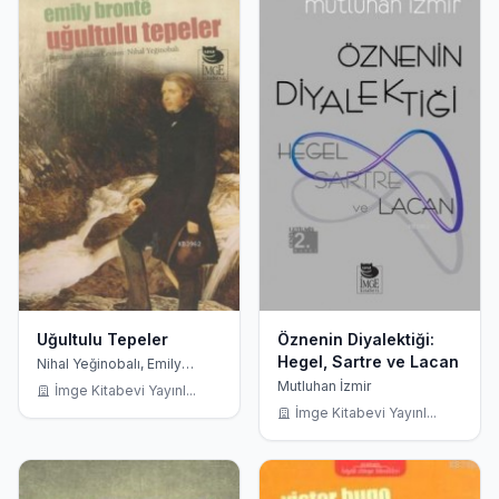
Uğultulu Tepeler
Öznenin Diyalektiği:
Hegel, Sartre ve Lacan
Nihal Yeğinobalı, Emily
Bronte
Mutluhan İzmir
İmge Kitabevi Yayınl...
İmge Kitabevi Yayınl...