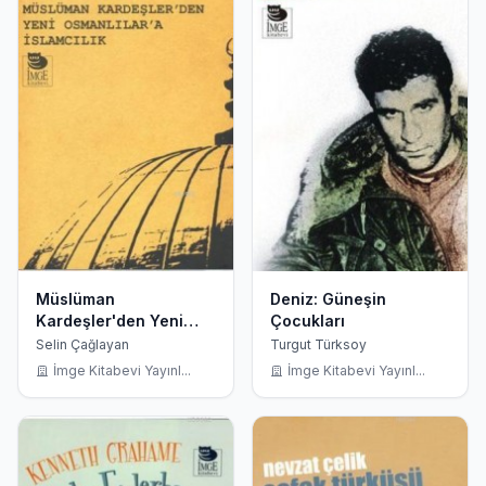
Müslüman
Deniz: Güneşin
Kardeşler'den Yeni
Çocukları
Osmanlılar'a İslamcılık
Selin Çağlayan
Turgut Türksoy
İmge Kitabevi Yayınl...
İmge Kitabevi Yayınl...