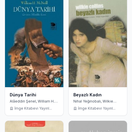
Dünya Tarihi
Beyazlı Kadın
Alâeddin Şenel, William H.
Nihal Yeğinobalı, Wilkie
MecNeill
Collins
İmge Kitabevi Yayınl...
İmge Kitabevi Yayınl...