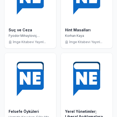
Suç ve Ceza
Hint Masalları
Fyodor Mihayloviç
Korhan Kaya
Dostoyevski, Nesrin
İmge Kitabevi Yayınl...
İmge Kitabevi Yayınl...
Altınova
Felsefe Öyküleri
Yerel Yönetimler;
Liberal Açıklamalara