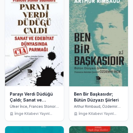
Parayı Verdi Düdüğü
Ben Bir Başkasıdır;
Çaldı; Sanat ve
Bütün Düzyazı Şiirleri
Edebiyat Dünyasında
Ülker İnce, Frances Stonor
Arthur Rimbaud, Özdemir
Saunders
İnce
CIA Parmağı
İmge Kitabevi Yayınl...
İmge Kitabevi Yayınl...