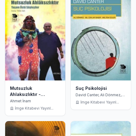
Mutsuzluk
Suç Psikolojisi
Ahlaksızlıktır -
David Canter, Ali Dönmez,
Işıl Çoklar Başer, Meltem
Yaşamüstü Söyleşiler
Ahmet İnam
İmge Kitabevi Yayınl...
Güler
İmge Kitabevi Yayınl...