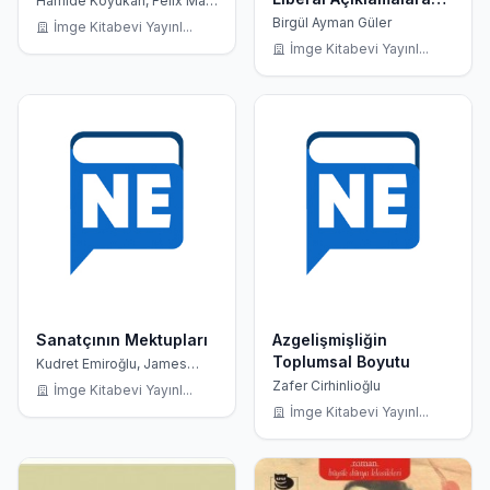
Hamide Koyukan, Félix Marti
Ibáñez
Eleştirel Yaklaşım
Birgül Ayman Güler
İmge Kitabevi Yayınl...
İmge Kitabevi Yayınl...
Sanatçının Mektupları
Azgelişmişliğin
Toplumsal Boyutu
Kudret Emiroğlu, James
Joyce
Zafer Cirhinlioğlu
İmge Kitabevi Yayınl...
İmge Kitabevi Yayınl...