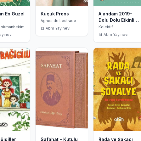
n En Güzel
Küçük Prens
Ajandam 2019-
Dolu Dolu Etkinlik
Agnes de Lestrade
Defteri
 Lokmanhekim
Kolektif
Abm Yayınevi
ayınevi
Abm Yayınevi
ğıgiller
Safahat - Kutulu
Rada ve Şakacı