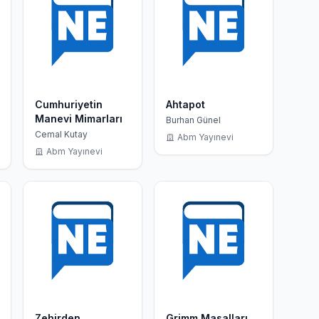
Cumhuriyetin
Ahtapot
Manevi Mimarları
Burhan Günel
Cemal Kutay
Abm Yayınevi
Abm Yayınevi
Zehirden
Grimm Masalları