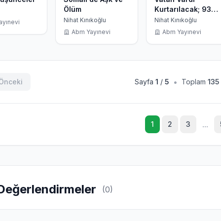
Ölüm
Kurtarılacak; 93
Harbi'nden 1918'e
Nihat Kınıkoğlu
Nihat Kınıkoğlu
ayınevi
Doğu Anadolu
Abm Yayınevi
Abm Yayınevi
•
Önceki
Sayfa
1
/
5
Toplam
135
...
1
2
3
Değerlendirmeler
(0)