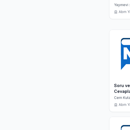
Yayınevi 
Yayınevi
Abm Y
Soru ve
Cevapla
Kimdir?
Cem Kut
Kimdir?
Abm Y