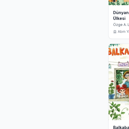
Dünyanı
Ülkesi
Özge A.
Abm Y
Balkaba