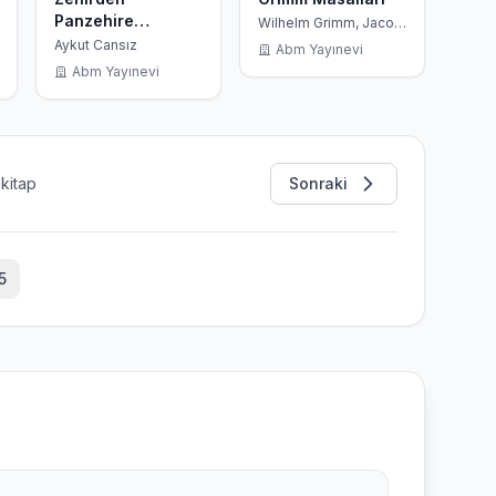
Panzehire
Wilhelm Grimm, Jacob
Grimm
Mektuplar
Aykut Cansız
Abm Yayınevi
Abm Yayınevi
kitap
Sonraki
5