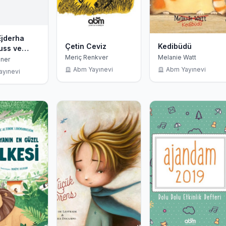
Ejderha
Çetin Ceviz
Kedibüdü
uss ve
Meriç Renkver
Melanie Watt
aki Hazine
gner
Abm Yayınevi
Abm Yayınevi
ayınevi