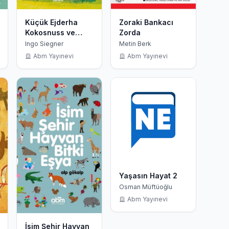
Küçük Ejderha
Zoraki Bankacı
Kokosnuss ve
Zorda
Kara Şövalye
Ingo Siegner
Metin Berk
Abm Yayınevi
Abm Yayınevi
Yaşasın Hayat 2
Osman Müftüoğlu
Abm Yayınevi
İsim Şehir Hayvan