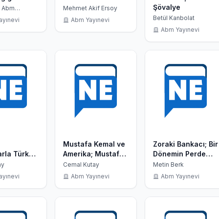
Şövalye
: Abm
Mehmet Akif Ersoy
Betül Kanbolat
ayınevi
Abm Yayınevi
Abm Yayınevi
Mustafa Kemal ve
Zoraki Bankacı; Bir
rla Türk
Amerika; Mustafa
Dönemin Perde
 Osmanlı
Kemal 1915 Ermeni
Arkası
ay
Cemal Kutay
Metin Berk
Sorununu Nasil
ayınevi
Abm Yayınevi
Abm Yayınevi
Çözdü