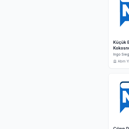
Küçük E
Kokosn
Ormand
Ingo Sie
Abm Y
Çılgın 