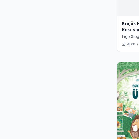
Küçük 
Kokosn
Ormand
Ingo Sie
Abm Y