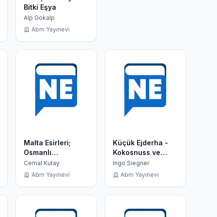
Bitki Eşya
Alp Gökalp
Abm Yayınevi
Malta Esirleri;
Küçük Ejderha -
Osmanlı
Kokosnuss ve
Sürgünlerinin
Maceraları
Cemal Kutay
Ingo Siegner
Öyküsü (1918-
Abm Yayınevi
Abm Yayınevi
1921)