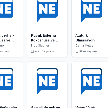
jderha -
Küçük Ejderha
Atatürk
uss ve
Kokosnuss ve
Olmasaydı?
aki Hazine
Mumyanın Gizemi
gner
Ingo Siegner
Cemal Kutay
ayınevi
Abm Yayınevi
Abm Yayınevi
Düşünceler
Somali'de Aşk ve
Vatan Vardı