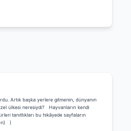
du. Artık başka yerlere gitmenin, dünyanın
üzel ülkesi neresiydi? Hayvanların kendi
ürleri tanıttıkları bu hikâyede sayfaların
en) )