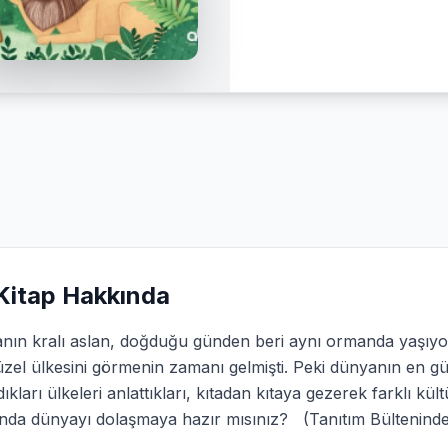
Kitap Hakkında
nın kralı aslan, doğduğu günden beri aynı ormanda yaşıyor
zel ülkesini görmenin zamanı gelmişti. Peki dünyanın en g
ıkları ülkeleri anlattıkları, kıtadan kıtaya gezerek farklı kült
ında dünyayı dolaşmaya hazır mısınız? (Tanıtım Bültenind