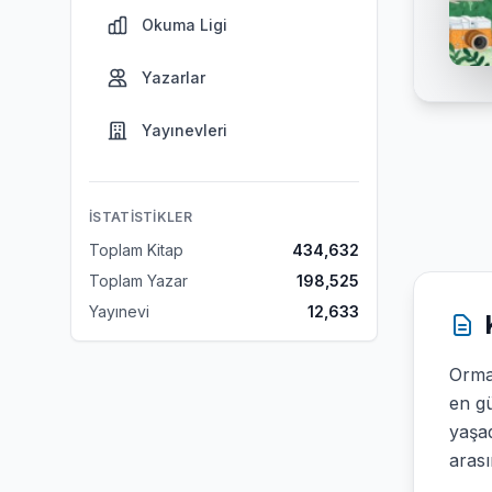
Okuma Ligi
Yazarlar
Yayınevleri
İSTATISTIKLER
Toplam Kitap
434,632
Toplam Yazar
198,525
Yayınevi
12,633
Orma
en gü
yaşad
aras