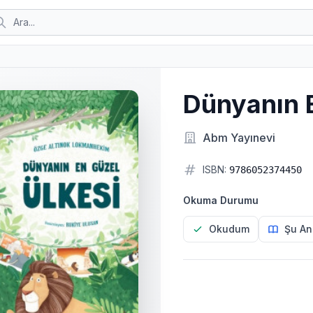
Dünyanın E
Abm Yayınevi
ISBN:
9786052374450
Okuma Durumu
Okudum
Şu An