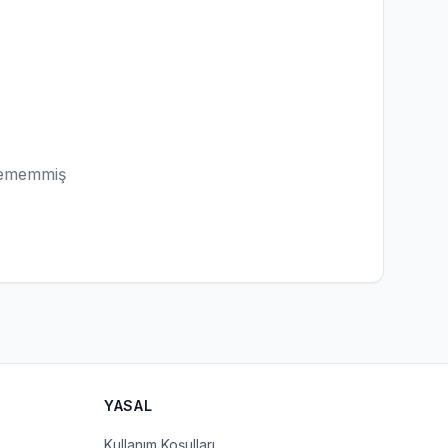
lememmiş
YASAL
Kullanım Koşulları