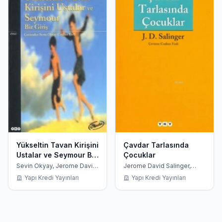
Yükseltin Tavan Kirişini
Çavdar Tarlasında
Ustalar ve Seymour Bir
Çocuklar
Giriş
Sevin Okyay, Jerome David
Jerome David Salinger,
Salinger, Coşkun Yerli
Coşkun Yerli
Yapı Kredi Yayınları
Yapı Kredi Yayınları