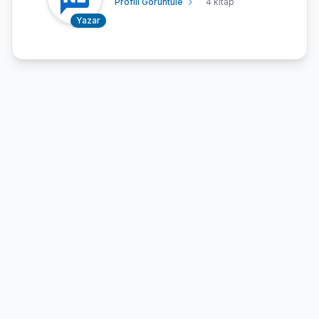
Profili Görüntüle
4 kitap
Yazar