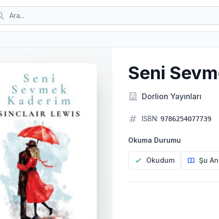
Seni Sevm
Dorlion Yayınları
ISBN:
9786254077739
Okuma Durumu
Okudum
Şu An