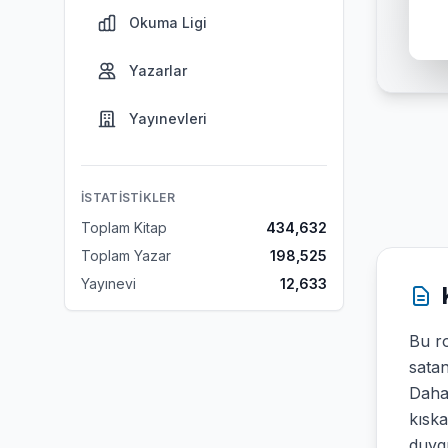
Okuma Ligi
Yazarlar
Yayınevleri
İSTATISTIKLER
Toplam Kitap
434,632
Toplam Yazar
198,525
Yayınevi
12,633
Bu ro
sata
Daha 
kıska
duygu