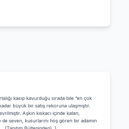
talığı kasıp kavurduğu sırada bile “en çok
dar büyük bir satış rekoruna ulaşmıştır.
vrilmiştir. Aşkın kıskacı içinde kalan,
e de seven, kusurlarını hoş gören bir adamın
r. (Tanıtım Bülteninden) )