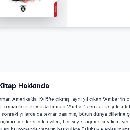
Kitap Hakkında
man Amerika’da 1945’te çıkmış, aynı yıl çıkan “Amber”in or
n” romanların arasında hemen “Amber” den sonra gelecek ka
sonraki yıllarda da tekrar basılmış, bütün dünya dillerine çe
nçlığın cenderesinde ezilen, her şeye rağmen sevdiğini yin
ları bu romanda yazarın harikulâde üslubuyla anlatılmıştı