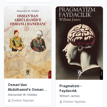
Osman'dan
Pragmatizm -
Abdülhamid'e Osmanlı
Faydacılık
Hanedanı
Alexander W. Hidden
William James
Dorlion Yayınları
Dorlion Yayınları