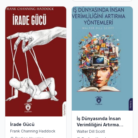
İş Dünyasında İnsan
İrade Gücü
Verimliliğini Artırma
Yöntemleri
Frank Channing Haddock
Walter Dill Scott