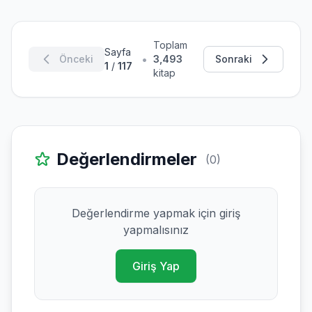
Toplam
Sayfa
•
Önceki
3,493
Sonraki
1
/
117
kitap
Değerlendirmeler
(0)
Değerlendirme yapmak için giriş
yapmalısınız
Giriş Yap