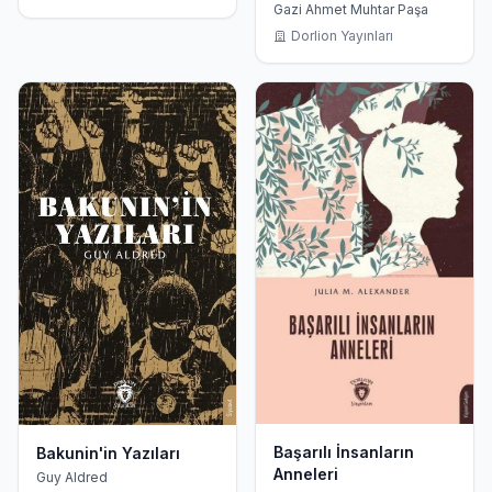
Hikayemin 1. ve 2.
Gazi Ahmet Muhtar Paşa
Cildi”
Dorlion Yayınları
Başarılı İnsanların
Bakunin'in Yazıları
Anneleri
Guy Aldred