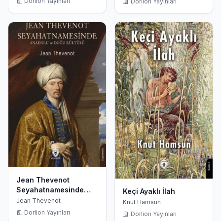
Dorlion Yayınları
Dorlion Yayınları
Jean Thevenot
Seyahatnamesinde
Keçi Ayaklı İlah
Anadolu ve Doğu
Jean Thevenot
Knut Hamsun
Kültürü
Dorlion Yayınları
Dorlion Yayınları