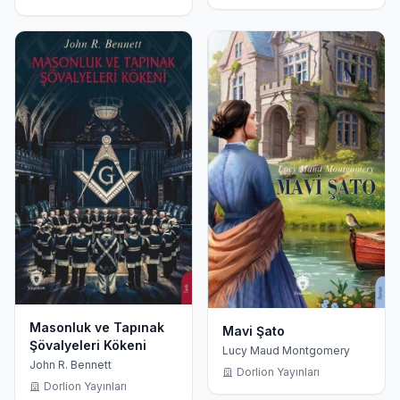
Masonluk ve Tapınak
Mavi Şato
Şövalyeleri Kökeni
Lucy Maud Montgomery
John R. Bennett
Dorlion Yayınları
Dorlion Yayınları