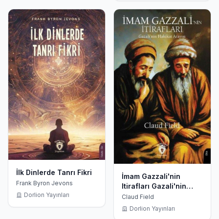
İlk Dinlerde Tanrı Fikri
İmam Gazzali'nin
Frank Byron Jevons
Itirafları Gazali'nin
Dorlion Yayınları
Hakikat Arayışı
Claud Field
Dorlion Yayınları