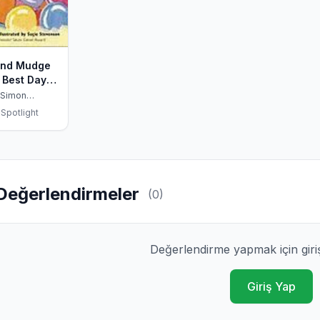
and Mudge
 Best Day
Ready to
: Simon
vel 2
Spotlight
 & Mudge
Simon &
e
Değerlendirmeler
(0)
Değerlendirme yapmak için giri
Giriş Yap