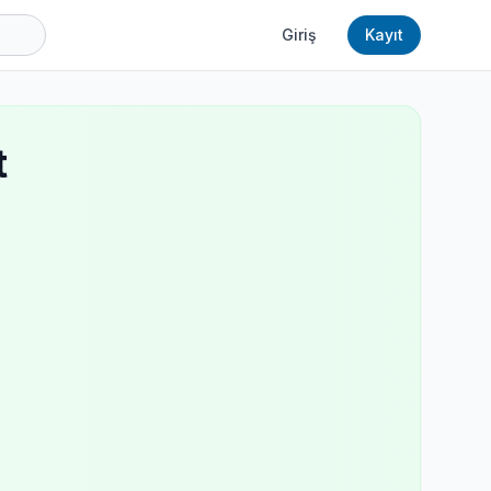
Giriş
Kayıt
t