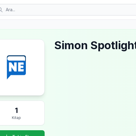
Simon Spotligh
1
Kitap