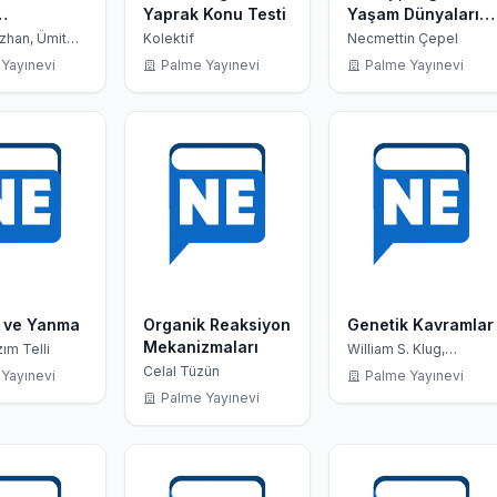
Yaprak Konu Testi
Yaşam Dünyaları
nlik
ve İnsan
zhan, Ümit
Kolektif
Necmettin Çepel
aran Erdem
rına
Yayınevi
Palme Yayınevi
Palme Yayınevi
r ve Yanma
Organik Reaksiyon
Genetik Kavramlar
Mekanizmaları
ım Telli
William S. Klug,
Michael R. Cummings,
Celal Tüzün
Yayınevi
Palme Yayınevi
Cihan Öner
Palme Yayınevi