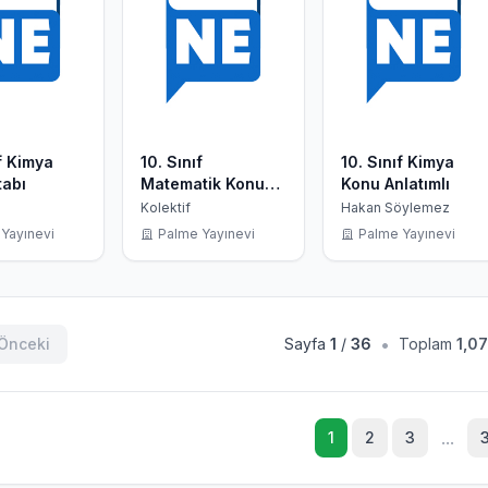
ıf Kimya
10. Sınıf
10. Sınıf Kimya
tabı
Matematik Konu
Konu Anlatımlı
Anlatımlı
Kolektif
Hakan Söylemez
Yayınevi
Palme Yayınevi
Palme Yayınevi
•
Önceki
Sayfa
1
/
36
Toplam
1,0
...
1
2
3