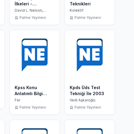
İlkeleri -
Teknikleri
Lehninger
David L. Nelson,
Kolektif
Michael M. Cox ,
Palme Yayınevi
Palme Yayınevi
PROF. DR. NEDRET
KILIÇ
Kpss Konu
Kpds Üds Test
Anlatımlı Bilgi
Tekniği İle 2003
Bankası
Fer
Vedi Aşkaroğlu
Palme Yayınevi
Palme Yayınevi