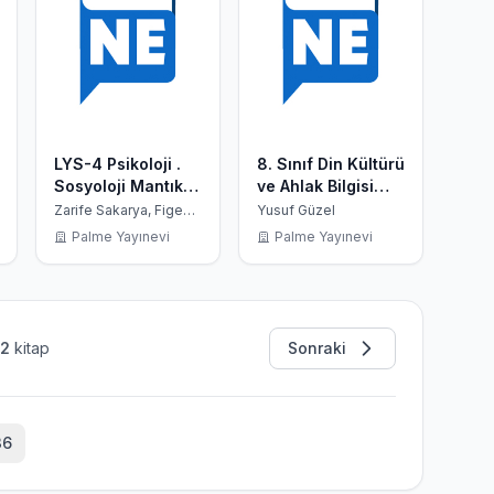
LYS-4 Psikoloji .
8. Sınıf Din Kültürü
Sosyoloji Mantık
ve Ahlak Bilgisi
Soru
Soru Kitabı; Okula
Zarife Sakarya, Figen
Yusuf Güzel
Uygur Melekoğlu
Yardımcı TEOG
Palme Yayınevi
Palme Yayınevi
Sınavına Hazırlık
72
kitap
Sonraki
36