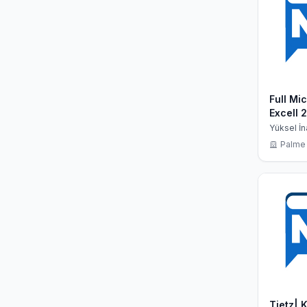
Full Mi
Excell 
Zirvede
Yüksel İn
Demirli
13
Palme 
Tietz| K