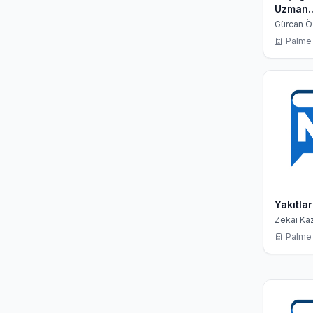
Uzman
Öğretme
Gürcan Ö
Kuşçu, K
Sınavla
Palme 
Hazırlık
Yakıtla
Zekai Kaz
Palme 