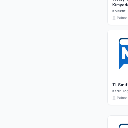
Kimyad
İlkeler
Kolektif
Palme 
11. Sın
Kadir Do
Palme 