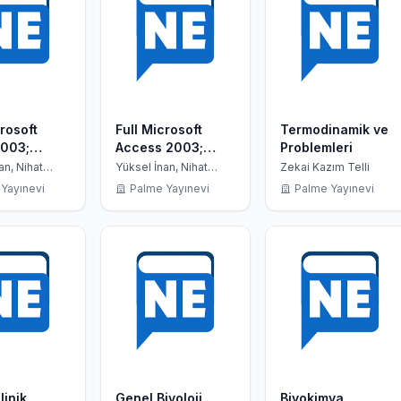
crosoft
Full Microsoft
Termodinamik ve
2003;
Access 2003;
Problemleri
ki Beyinler
Zirvedeki Beyinler
an, Nihat
Yüksel İnan, Nihat
Zekai Kazım Telli
Demirli
11
Yayınevi
Palme Yayınevi
Palme Yayınevi
linik
Genel Biyoloji
Biyokimya