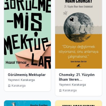
Görülmemiş Mektuplar
Chomsky: 21. Yüzyılın
İlham Veren
Yayınevi: Karakarga
Entelektüeli
Yayınevi: Karakarga
Karakarga
Karakarga