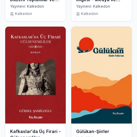
Hukukları
İletişim Sosyolojisi
Yayınevi: Kalkedon
Yayınevi: Kalkedon
Odağında Eleştirel
Kalkedon
Kalkedon
Okumalar
Kafkaslar'da Üç Firari -
Gülükan-Şiirler