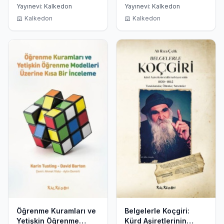
Devrime Bakış
Yayınevi: Kalkedon
Yayınevi: Kalkedon
Kalkedon
Kalkedon
Öğrenme Kuramları ve
Belgelerle Koçgiri:
Yetişkin Öğrenme
Kürd Aşiretlerinin