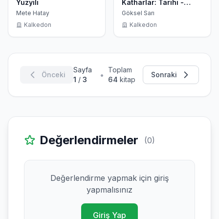
Yüzyılı
Katharlar: Tarihi -
İnanışları ve Doğu'daki
Mete Hatay
Göksel Sarı
Kökenleri
Kalkedon
Kalkedon
Sayfa
Toplam
•
Önceki
Sonraki
1
/
3
64
kitap
Değerlendirmeler
(0)
Değerlendirme yapmak için giriş
yapmalısınız
Giriş Yap