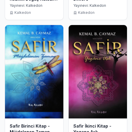
Evlilik ve Ölümden
Yayınevi: Kalkedon
Yayınevi: Kalkedon
Dirilişe
Kalkedon
Kalkedon
Safir Birinci Kitap -
Safir İkinci Kitap -
Müjdelenen Zaman
Yegane Aşk