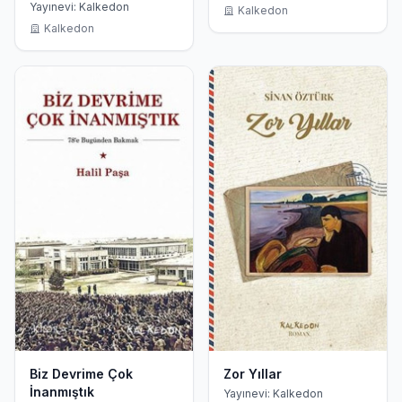
Arasında Kimlik Kültür
Yayınevi: Kalkedon
Kalkedon
Dil Din
Kalkedon
Biz Devrime Çok
Zor Yıllar
İnanmıştık
Yayınevi: Kalkedon