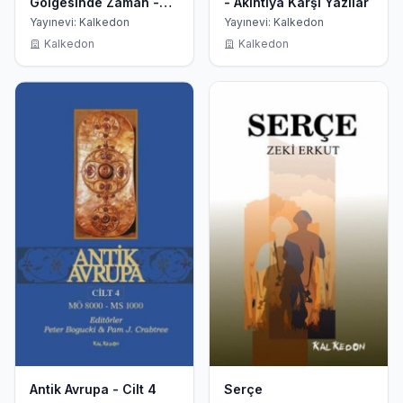
Gölgesinde Zaman -
- Akıntıya Karşı Yazılar
Sokak Hikayeleri
Yayınevi: Kalkedon
Yayınevi: Kalkedon
Kalkedon
Kalkedon
Antik Avrupa - Cilt 4
Serçe