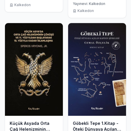
Hafızası İkinci Kitap
Yayınevi: Kalkedon
Kalkedon
Kalkedon
Küçük Asyada Orta
Göbekli Tepe 1.Kitap -
Çağ Helenizminin
Öteki Dünyaya Açılan