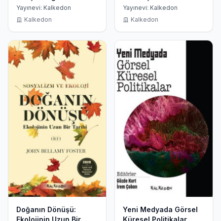
Modelleri Üzerine Kısa
tedibi Terbiyesi Islahı
Yayınevi: Kalkedon
Yayınevi: Kalkedon
Bir İnceleme
1830 - 1862 -
Kalkedon
Kalkedon
Tutuklamalar - Ölümler
- Sür
Doğanın Dönüşü:
Yeni Medyada Görsel
Ekolojinin Uzun Bir
Küresel Politikalar