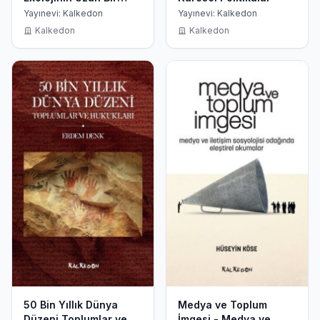
Tarihi - Cilt 1
Yayınevi: Kalkedon
Yayınevi: Kalkedon
Kalkedon
Kalkedon
50 Bin Yıllık Dünya
Medya ve Toplum
Düzeni Toplumlar ve
İmgesi - Medya ve