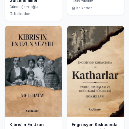
Gülsenemliler
Halis Yıldırım
Gürsel Şamiloğlu
Kalkedon
Kalkedon
Kıbrıs'ın En Uzun
Engizisyon Kıskacında