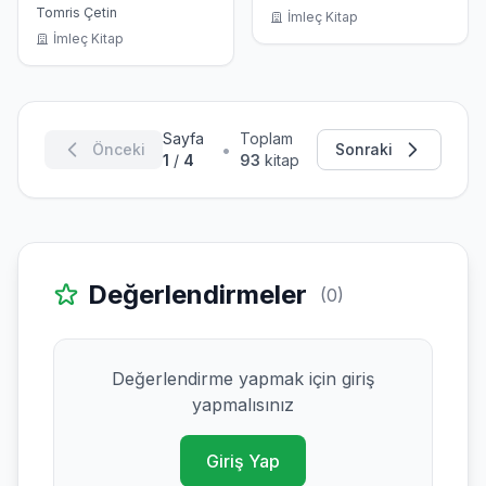
Ülkesi
Tomris Çetin
İmleç Kitap
İmleç Kitap
Sayfa
Toplam
•
Önceki
Sonraki
1
/
4
93
kitap
Değerlendirmeler
(0)
Değerlendirme yapmak için giriş
yapmalısınız
Giriş Yap