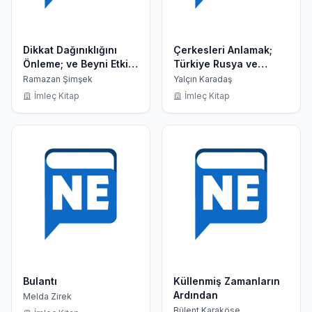
Dikkat Dağınıklığını
Çerkesleri Anlamak;
Önleme; ve Beyni Etkili
Türkiye Rusya ve
Kullanma Kılavuzu
Kafkaslar
Ramazan Şimşek
Yalçın Karadaş
İmleç Kitap
İmleç Kitap
Bulantı
Küllenmiş Zamanların
Ardından
Melda Zirek
Bülent Karaköse