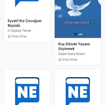
Eyvah! Kız Çocuğum
Büyüdü
H. Elçibey Temel
İmleç Kitap
Kuş Dilinde Yaşamı
Söylemek
Gizem Serra Sözen
İmleç Kitap