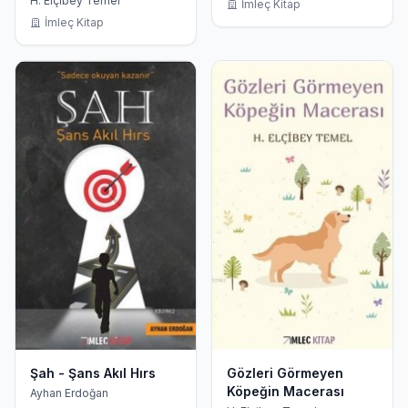
H. Elçibey Temel
İmleç Kitap
İmleç Kitap
Şah - Şans Akıl Hırs
Gözleri Görmeyen
Köpeğin Macerası
Ayhan Erdoğan