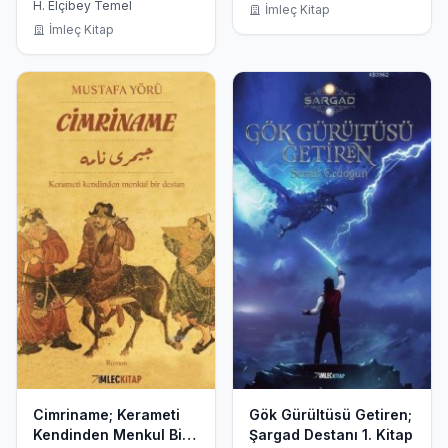
H. Elçibey Temel
İmleç Kitap
İmleç Kitap
Cimriname; Kerameti
Gök Gürültüsü Getiren;
Kendinden Menkul Bir
Şargad Destanı 1. Kitap