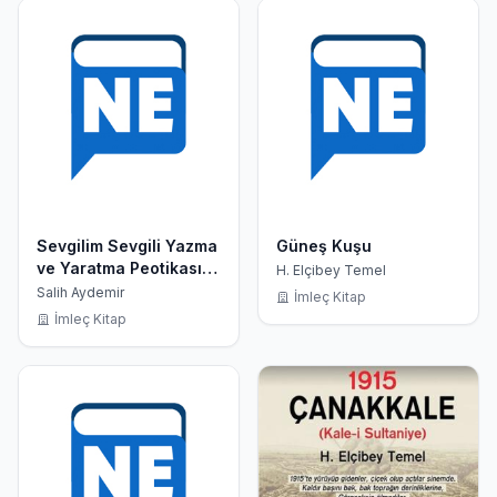
Sevgilim Sevgili Yazma
Güneş Kuşu
ve Yaratma Peotikası
H. Elçibey Temel
Üzerine Bir Deneme
Salih Aydemir
İmleç Kitap
İmleç Kitap