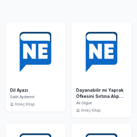
Dil Ayazı
Dayanabilir mi Yaprak
Öfkesini Sırtına Alıp
Salih Aydemir
Gelen Rüzgara
Ali Olgun
İmleç Kitap
İmleç Kitap