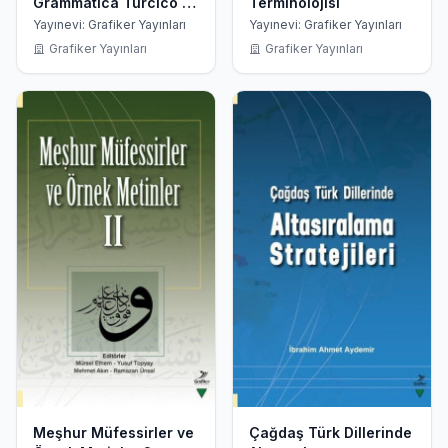
Grammatica Turcico -
Terminolojisi
Latina 1666
Yayınevi: Grafiker Yayınları
Yayınevi: Grafiker Yayınları
Grafiker Yayınları
Grafiker Yayınları
Meşhur Müfessirler ve
Çağdaş Türk Dillerinde