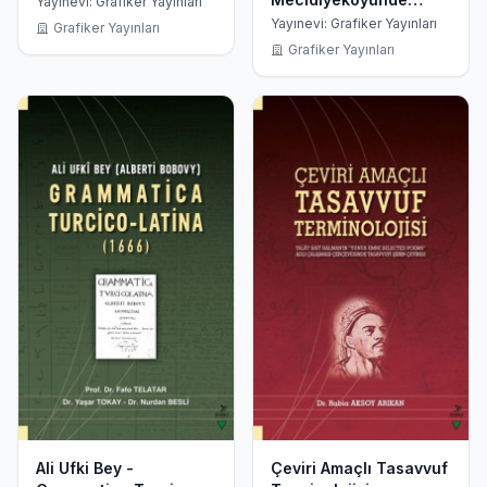
Yayınevi: Grafiker Yayınları
Yaşandığı Yıllar
Yayınevi: Grafiker Yayınları
Grafiker Yayınları
Mahmut Yesarinin
Grafiker Yayınları
Romanlarında İstanbul
Ali Ufki Bey -
Çeviri Amaçlı Tasavvuf