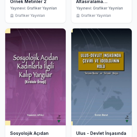
Örnek Metinler 2
Altasıralama
Stratejileri
Yayınevi: Grafiker Yayınları
Yayınevi: Grafiker Yayınları
Grafiker Yayınları
Grafiker Yayınları
Sosyolojik Açıdan
Ulus - Devlet İnşasında