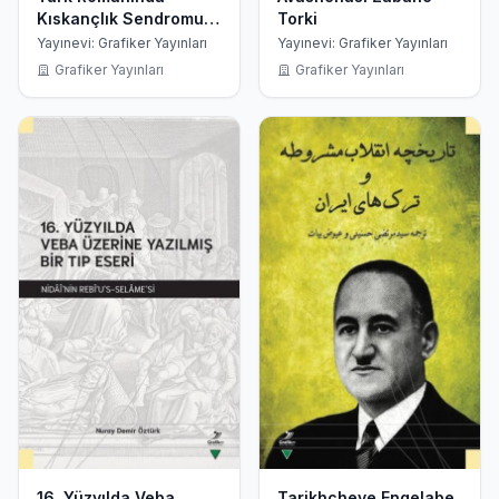
Kıskançlık Sendromu
Torki
1896 - 1949
Yayınevi: Grafiker Yayınları
Yayınevi: Grafiker Yayınları
Grafiker Yayınları
Grafiker Yayınları
16. Yüzyılda Veba
Tarikhcheye Engelabe