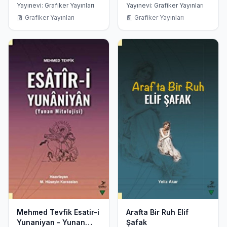
Arapça Bakışımlı
ve Eril Söylem
Yayınevi: Grafiker Yayınları
Yayınevi: Grafiker Yayınları
Grafiker Yayınları
Grafiker Yayınları
Mehmed Tevfik Esatir-i
Arafta Bir Ruh Elif
Yunaniyan - Yunan
Şafak