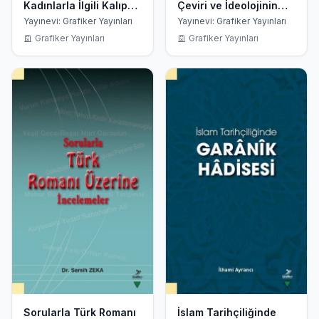
Kadınlarla İlgili Kalıp
Çeviri ve İdeolojinin
Yargılar - Kırıkkale
Rolü
Yayınevi: Grafiker Yayınları
Yayınevi: Grafiker Yayınları
Örneği
Grafiker Yayınları
Grafiker Yayınları
Sorularla Türk Romanı
İslam Tarihçiliğinde