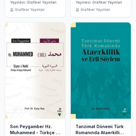
Geleneksel Ritüel
Nebi
Yayınevi: Grafiker Yayınları
Yayınevi: Grafiker Yayınları
Kurban
Grafiker Yayınları
Grafiker Yayınları
Son Peygamber Hz.
Tanzimat Dönemi Türk
Muhammed - Türkçe -
Romanında Ataerkillik