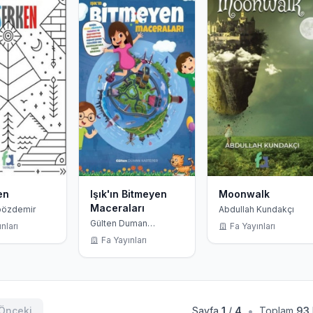
en
Işık'ın Bitmeyen
Moonwalk
Maceraları
pözdemir
Abdullah Kundakçı
Gülten Duman
nları
Fa Yayınları
Karteper
Fa Yayınları
•
Önceki
Sayfa
1
/
4
Toplam
93