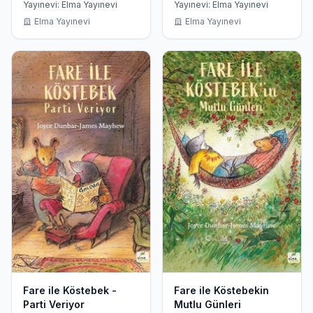
Yayımlanmamış Eserler
Ekonomik Göstergeler
Yayınevi: Elma Yayınevi
Yayınevi: Elma Yayınevi
Elma Yayınevi
Elma Yayınevi
Fare ile Köstebek -
Fare ile Köstebekin
Parti Veriyor
Mutlu Günleri