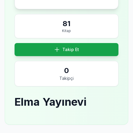
81
Kitap
Takip Et
0
Takipçi
Elma Yayınevi