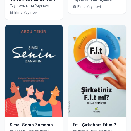
Layıksın!
Yayınevi: Elma Yayınevi
Elma Yayınevi
Elma Yayınevi
Şimdi Senin Zamanın
Fit - Şirketiniz Fit mi?