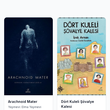
Arachnoid Mater
Dört Kuleli Şövalye
Kalesi
Yayınevi: Elma Yayınevi