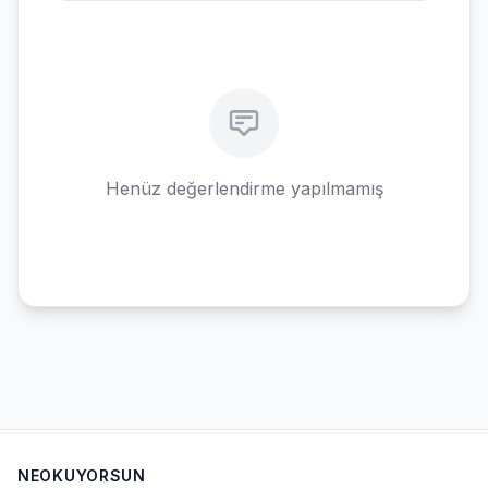
Henüz değerlendirme yapılmamış
NEOKUYORSUN