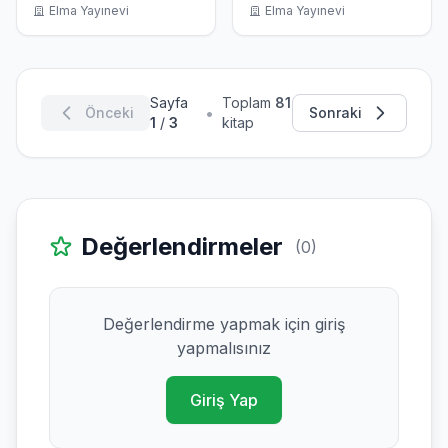
Elma Yayınevi
Elma Yayınevi
Sayfa
Toplam
81
•
Önceki
Sonraki
1
/
3
kitap
Değerlendirmeler
(0)
Değerlendirme yapmak için giriş
yapmalısınız
Giriş Yap