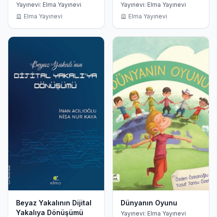
Yayınevi: Elma Yayınevi
Yayınevi: Elma Yayınevi
Elma Yayınevi
Elma Yayınevi
Beyaz Yakalının Dijital
Dünyanın Oyunu
Yakalıya Dönüşümü
Yayınevi: Elma Yayınevi