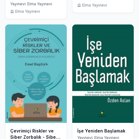
Ekolojik Denge
Yayınevi: Elma Yayınevi
Elma Yayınevi
Elma Yayınevi
Çevrimiçi Riskler ve
İşe Yeniden Başlamak
Siber Zorbalık - Siber
Yayınevi: Elma Yayınevi