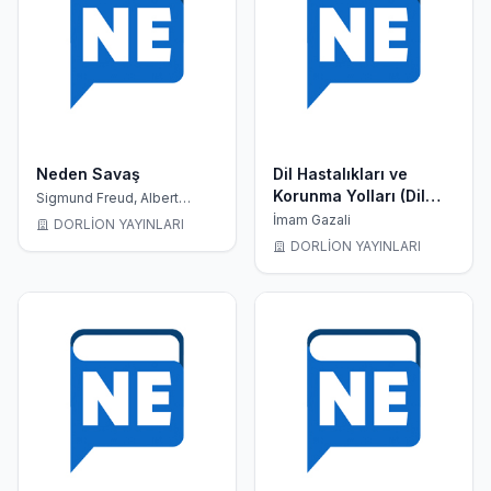
Neden Savaş
Dil Hastalıkları ve
Korunma Yolları (Dil
Sigmund Freud, Albert
Einstein, Faruk Özdem
Yarası)
İmam Gazali
DORLİON YAYINLARI
Yıldırım
DORLİON YAYINLARI