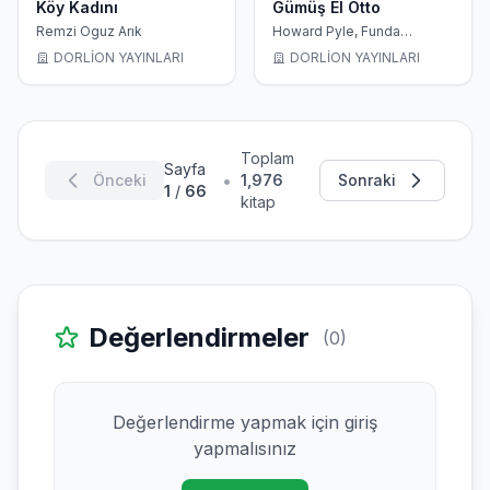
Köy Kadını
Gümüş El Otto
Remzi Oguz Arık
Howard Pyle, Funda
Şirinoğlu
DORLİON YAYINLARI
DORLİON YAYINLARI
Toplam
Sayfa
•
Önceki
1,976
Sonraki
1
/
66
kitap
Değerlendirmeler
(0)
Değerlendirme yapmak için giriş
yapmalısınız