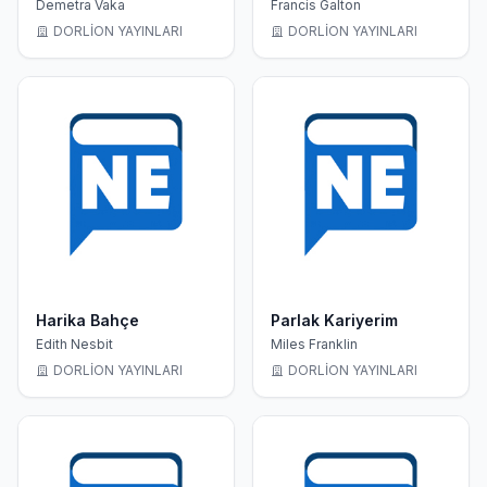
Felsefesini Kuran
Demetra Vaka
Francis Galton
Kitap)
DORLİON YAYINLARI
DORLİON YAYINLARI
Harika Bahçe
Parlak Kariyerim
Edith Nesbit
Miles Franklin
DORLİON YAYINLARI
DORLİON YAYINLARI