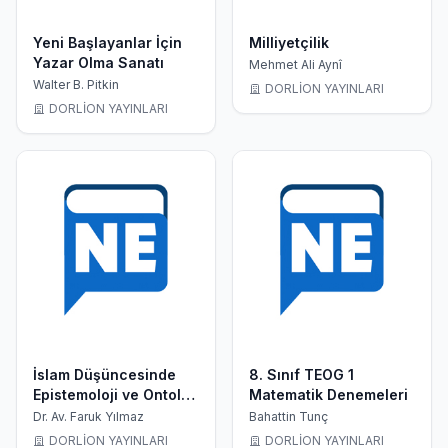
Yeni Başlayanlar İçin
Milliyetçilik
Yazar Olma Sanatı
Mehmet Ali Aynî
Walter B. Pitkin
DORLİON YAYINLARI
DORLİON YAYINLARI
İslam Düşüncesinde
8. Sınıf TEOG 1
Epistemoloji ve Ontoloji
Matematik Denemeleri
(Bilgi ve Varlık)
Dr. Av. Faruk Yılmaz
Bahattin Tunç
DORLİON YAYINLARI
DORLİON YAYINLARI