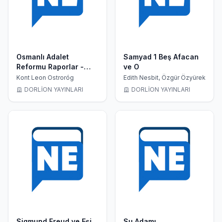
Osmanlı Adalet
Samyad 1 Beş Afacan
Reformu Raporlar -
ve O
Gerekçeli Kararlar
Kont Leon Ostroróg
Edith Nesbit, Özgür Özyürek
DORLİON YAYINLARI
DORLİON YAYINLARI
Sigmund Freud ve Eşi
Su Adamı