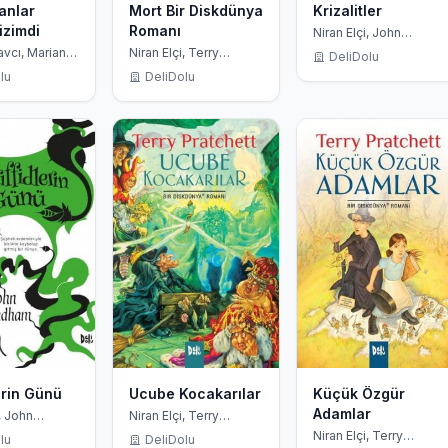
anlar
Mort Bir Diskdünya
Krizalitler
izimdi
Romanı
Niran Elçi, John
Wyndham
vcı, Marian
Niran Elçi, Terry
DeliDolu
Pratchett
lu
DeliDolu
lerin Günü
Ucube Kocakarılar
Küçük Özgür
Adamlar
, John
Niran Elçi, Terry
m
Pratchett
Niran Elçi, Terry
lu
DeliDolu