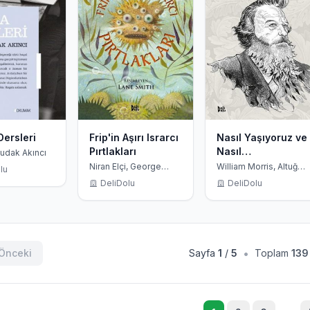
ersleri
Frip'in Aşırı Israrcı
Nasıl Yaşıyoruz ve
Pırtlakları
Nasıl
udak Akıncı
Yaşayabiliriz?
Niran Elçi, George
William Morris, Altuğ
lu
Saunders, Lane Smith
Akın
DeliDolu
DeliDolu
•
Önceki
Sayfa
1
/
5
Toplam
139