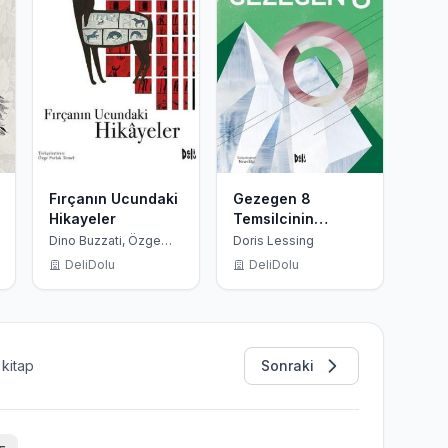
Fırçanın Ucundaki
Gezegen 8
Hikayeler
Temsilcinin
Oluşturulması
Dino Buzzati, Özge
Doris Lessing
Parlak Temel
Argos'taki
DeliDolu
DeliDolu
Kanopus Arşivleri
4
kitap
Sonraki