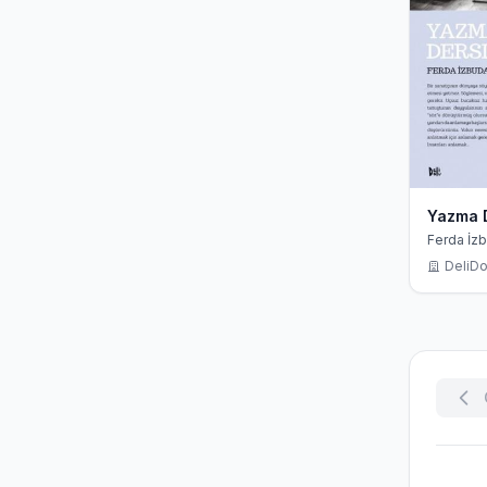
Yazma D
Ferda İzb
DeliDo