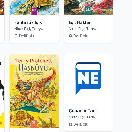
Fantastik Işık
Eşit Haklar
Niran Elçi, Terry
Niran Elçi, Terry
Pratchett
Pratchett
DeliDolu
DeliDolu
Çobanın Tacı
Niran Elçi, Terry
Pratchett
DeliDolu