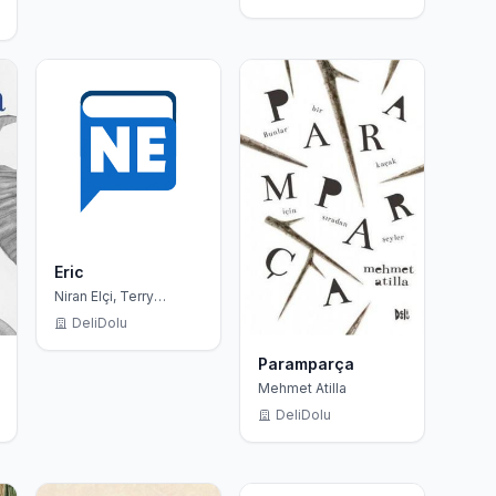
Eric
Niran Elçi, Terry
Pratchett
DeliDolu
Paramparça
Mehmet Atilla
DeliDolu