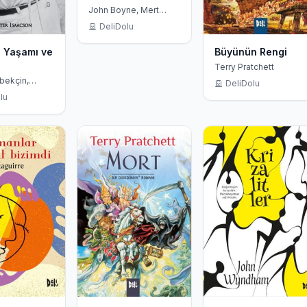
John Boyne, Mert
Doğruer
DeliDolu
n Yaşamı ve
Büyünün Rengi
Terry Pratchett
bekçin,
DeliDolu
saacson
lu