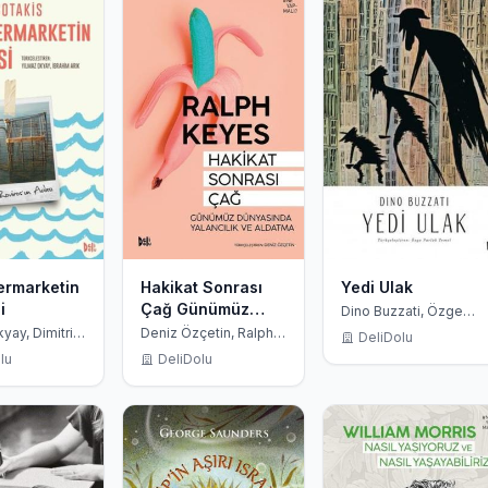
ermarketin
Hakikat Sonrası
Yedi Ulak
i
Çağ Günümüz
Dino Buzzati, Özge
Parlak Temel
Dünyasında
yay, Dimitris
Deniz Özçetin, Ralph
DeliDolu
İbrahim Arık
Keyes
Yalancılık ve
lu
DeliDolu
Aldatma