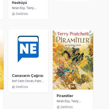
Hasbüyü
Niran Elçi, Terry
Pratchett
DeliDolu
Canavarın Çağrısı
Arif Cem Ünver, Patrick
Ness
DeliDolu
Piramitler
Niran Elçi, Terry
Pratchett
DeliDolu