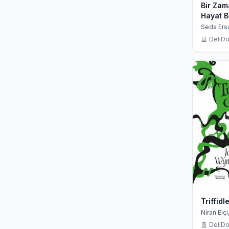
Bir Zam
Hayat B
Seda Ersa
Izaguirre
DeliDo
Triffid
Niran Elçi
Wyndha
DeliDo