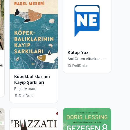
Kutup Yazı
Anıl Ceren Altunkanat,
Damon Galgut
DeliDolu
Köpekbalıklarının
Kayıp Şarkıları
Raşel Meseri
DeliDolu