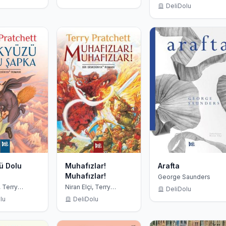
Pratchett
DeliDolu
ü Dolu
Muhafızlar!
Arafta
Muhafızlar!
George Saunders
, Terry
Niran Elçi, Terry
DeliDolu
Pratchett
lu
DeliDolu