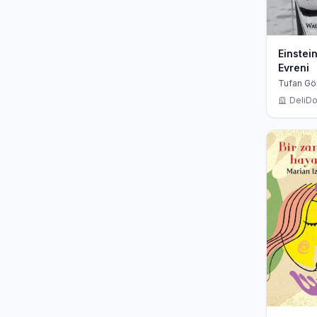
Einstei
Evreni
Tufan Gö
Walter I
DeliDo