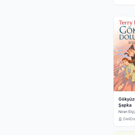
Gökyüz
Şapka
Niran Elçi
Pratchett
DeliDo