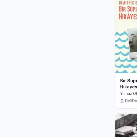
Bir Süp
Hikayes
Yılmaz Ok
Sotakis, 
DeliDo