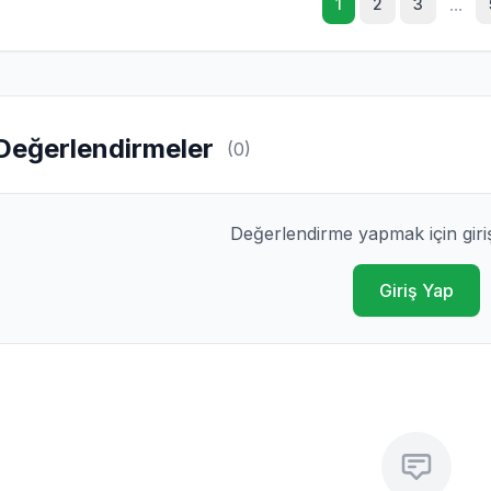
...
1
2
3
Değerlendirmeler
(0)
Değerlendirme yapmak için giri
Giriş Yap