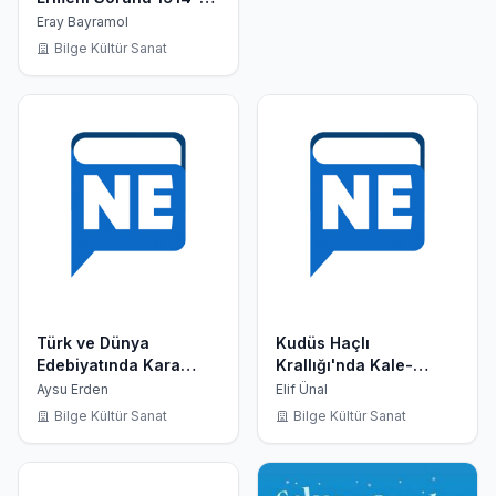
1915
Eray Bayramol
Bilge Kültür Sanat
Türk ve Dünya
Kudüs Haçlı
Edebiyatında Kara
Krallığı'nda Kale-
Anlatı
Kentler
Aysu Erden
Elif Ünal
Bilge Kültür Sanat
Bilge Kültür Sanat