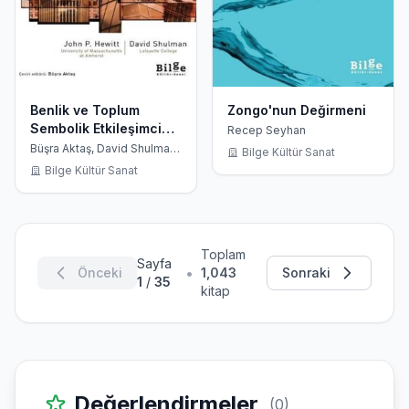
Benlik ve Toplum
Zongo'nun Değirmeni
Sembolik Etkileşimci
Recep Seyhan
Sosyal Psikoloji
Büşra Aktaş, David Shulman,
Bilge Kültür Sanat
John P. Hewitt, Çağatay
Bilge Kültür Sanat
Çoker
Toplam
Sayfa
•
Önceki
1,043
Sonraki
1
/
35
kitap
Değerlendirmeler
(0)