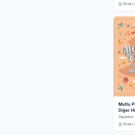
İthaki
Mutlu P
Diğer H
Yayınevi:
İthaki