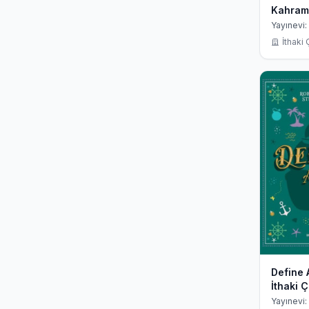
Kahram
Yayınevi:
İthaki
Define 
İthaki 
Klasikle
Yayınevi: