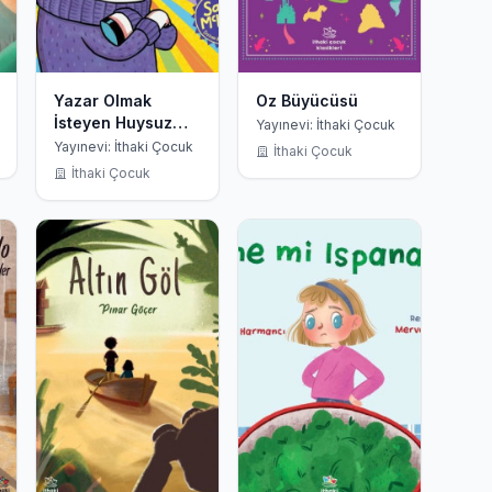
Yazar Olmak
Oz Büyücüsü
İsteyen Huysuz
Yayınevi: İthaki Çocuk
Tekboynuz
Yayınevi: İthaki Çocuk
İthaki Çocuk
İthaki Çocuk