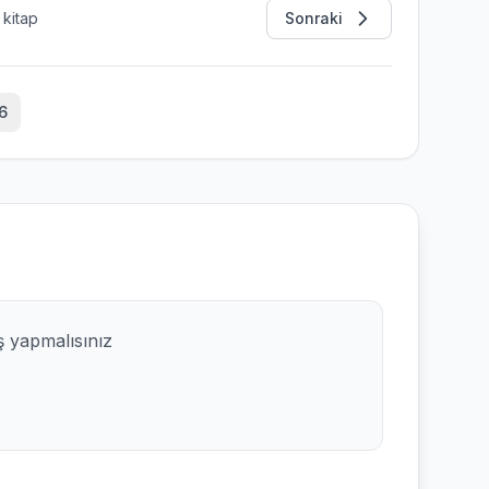
kitap
Sonraki
6
ş yapmalısınız