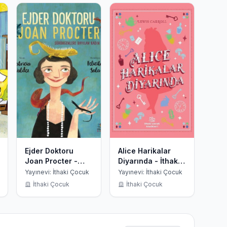
Ejder Doktoru
Alice Harikalar
Joan Procter -
Diyarında - İthaki
Sürüngenlere
Çocuk Klasikleri
Yayınevi: İthaki Çocuk
Yayınevi: İthaki Çocuk
Bayılan Kadın
İthaki Çocuk
İthaki Çocuk