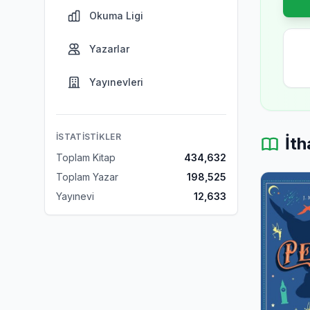
Okuma Ligi
Yazarlar
Yayınevleri
İSTATISTIKLER
İth
Toplam Kitap
434,632
Toplam Yazar
198,525
Yayınevi
12,633