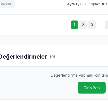
•
Önceki
Sayfa
1
/
6
Toplam
164
...
1
2
3
Değerlendirmeler
(0)
Değerlendirme yapmak için giri
Giriş Yap