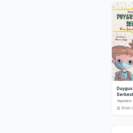
Duygus
Serbest
Savaşçı
Yayınevi:
İşbaşın
İthaki