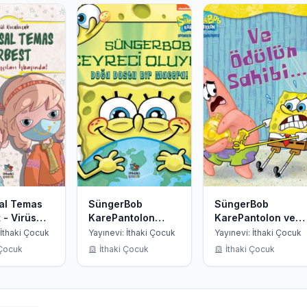
al Temas
SüngerBob
SüngerBob
 - Virüs
KarePantolon
KarePantolon ve
ları
Çevreci Oluyor -
Ödülün Sahibi
 İthaki Çocuk
Yayınevi: İthaki Çocuk
Yayınevi: İthaki Çocuk
da!
Doğa Dostu Bir
 Çocuk
İthaki Çocuk
İthaki Çocuk
Macera!