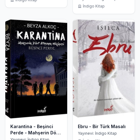
İndigo Kitap
Karantina - Beşinci
Ebru - Bir Türk Masalı
Perde - Mahşerin Dört
Yayınevi: İndigo Kitap
Atlısının Hikayesi
Yayınevi: İndigo Kitap