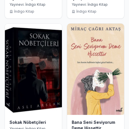
Beden ve Doğa İlişkisi -
Enerjileri - Hayatın
Yayınevi: İndigo Kitap
Yayınevi: İndigo Kitap
Hayatın Sembol Dili
Sembol Dili
İndigo Kitap
İndigo Kitap
Sokak Nöbetçileri
Bana Seni Seviyorum
Deme Hissettir
Yayınevi: İndigo Kitap