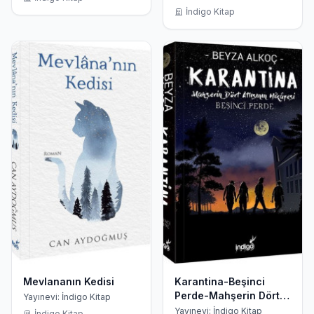
İndigo Kitap
Mevlananın Kedisi
Karantina-Beşinci
Perde-Mahşerin Dört
Yayınevi: İndigo Kitap
Atlısının Hikayesi
Yayınevi: İndigo Kitap
İndigo Kitap