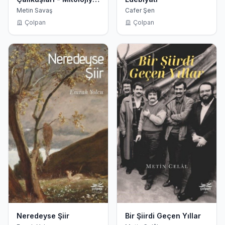
Yorumlarken
Metin Savaş
Cafer Şen
Çolpan
Çolpan
Neredeyse Şiir
Bir Şiirdi Geçen Yıllar