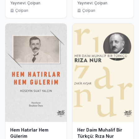
- 1941
Velid Ebüzziya
Yayınevi: Çolpan
Yayınevi: Çolpan
Çolpan
Çolpan
Hem Hatırlar Hem
Her Daim Muhalif Bir
Gülerim
Türkçü: Rıza Nur