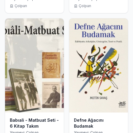
Çolpan
Çolpan
Babıali - Matbuat Seti -
Defne Ağacını
6 Kitap Takım
Budamak
Yayınevi: Çolpan
Yayınevi: Çolpan