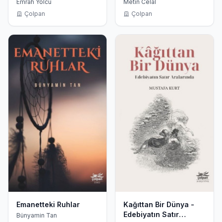
Emrah Yolcu
Metin Celâl
Çolpan
Çolpan
Emanetteki Ruhlar
Kağıttan Bir Dünya -
Edebiyatın Satır
Bünyamin Tan