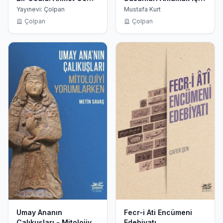
Nabedid
Sözlük
Yayınevi: Çolpan
Mustafa Kurt
Çolpan
Çolpan
Umay Ananın
Fecr-i Ati Encümeni
Çalıkuşları - Mitolojiyi
Edebiyatı