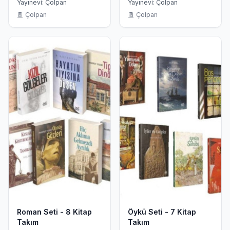
Dönemi Türk Şiiri 1921 -
Takım
Yayınevi: Çolpan
Yayınevi: Çolpan
1933
Çolpan
Çolpan
Roman Seti - 8 Kitap
Öykü Seti - 7 Kitap
Takım
Takım