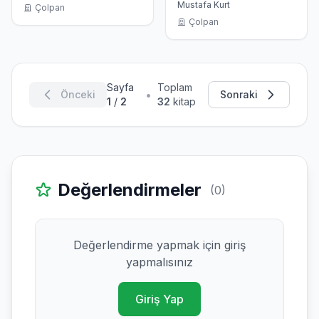
Aralarında
Mustafa Kurt
Çolpan
Çolpan
Sayfa
Toplam
•
Önceki
Sonraki
1
/
2
32
kitap
Değerlendirmeler
(0)
Değerlendirme yapmak için giriş
yapmalısınız
Giriş Yap