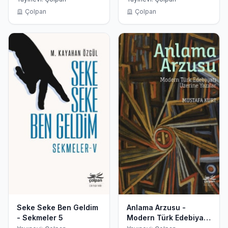
Çolpan
Çolpan
Seke Seke Ben Geldim
Anlama Arzusu -
- Sekmeler 5
Modern Türk Edebiyatı
Üzerine Yazılar