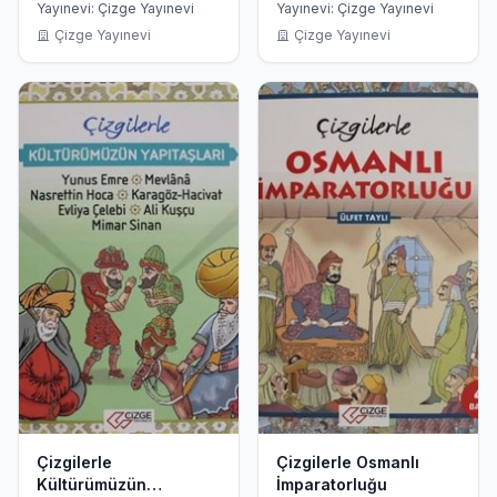
Devrinden Demir
Uygarlıkları
Yayınevi: Çizge Yayınevi
Yayınevi: Çizge Yayınevi
Çağına
Çizge Yayınevi
Çizge Yayınevi
Çizgilerle
Çizgilerle Osmanlı
Kültürümüzün
İmparatorluğu