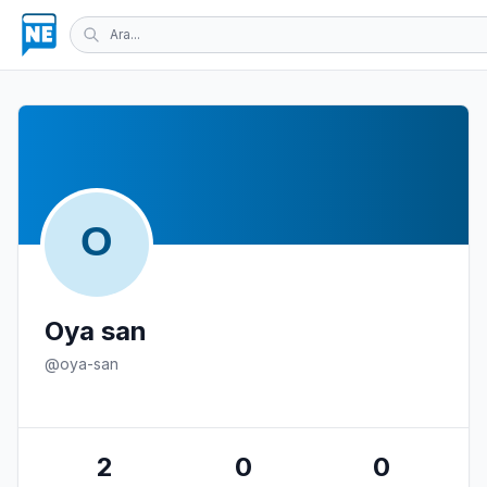
Oya san
@oya-san
2
0
0