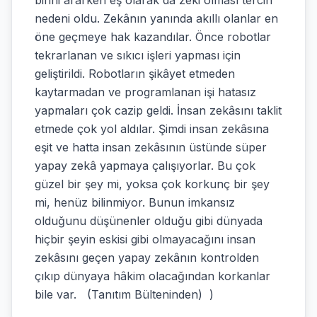
birini ararken eş olarak da zeki olması tercih
nedeni oldu. Zekânın yanında akıllı olanlar en
öne geçmeye hak kazandılar. Önce robotlar
tekrarlanan ve sıkıcı işleri yapması için
geliştirildi. Robotların şikâyet etmeden
kaytarmadan ve programlanan işi hatasız
yapmaları çok cazip geldi. İnsan zekâsını taklit
etmede çok yol aldılar. Şimdi insan zekâsına
eşit ve hatta insan zekâsının üstünde süper
yapay zekâ yapmaya çalışıyorlar. Bu çok
güzel bir şey mi, yoksa çok korkunç bir şey
mi, henüz bilinmiyor. Bunun imkansız
olduğunu düşünenler olduğu gibi dünyada
hiçbir şeyin eskisi gibi olmayacağını insan
zekâsını geçen yapay zekânın kontrolden
çıkıp dünyaya hâkim olacağından korkanlar
bile var. (Tanıtım Bülteninden) )