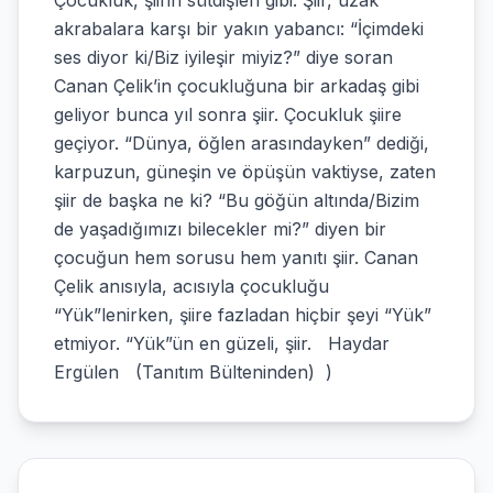
Çocukluk, şiirin sütdişleri gibi. Şiir, uzak
akrabalara karşı bir yakın yabancı: “İçimdeki
ses diyor ki/Biz iyileşir miyiz?” diye soran
Canan Çelik’in çocukluğuna bir arkadaş gibi
geliyor bunca yıl sonra şiir. Çocukluk şiire
geçiyor. “Dünya, öğlen arasındayken” dediği,
karpuzun, güneşin ve öpüşün vaktiyse, zaten
şiir de başka ne ki? “Bu göğün altında/Bizim
de yaşadığımızı bilecekler mi?” diyen bir
çocuğun hem sorusu hem yanıtı şiir. Canan
Çelik anısıyla, acısıyla çocukluğu
“Yük”lenirken, şiire fazladan hiçbir şeyi “Yük”
etmiyor. “Yük”ün en güzeli, şiir. Haydar
Ergülen (Tanıtım Bülteninden) )