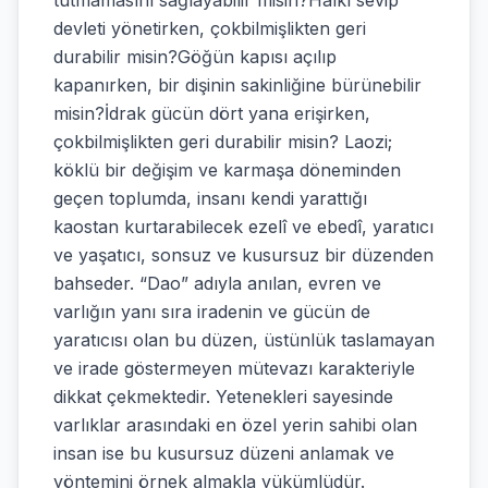
tutmamasını sağlayabilir misin?Halkı sevip
devleti yönetirken, çokbilmişlikten geri
durabilir misin?Göğün kapısı açılıp
kapanırken, bir dişinin sakinliğine bürünebilir
misin?İdrak gücün dört yana erişirken,
çokbilmişlikten geri durabilir misin? Laozi;
köklü bir değişim ve karmaşa döneminden
geçen toplumda, insanı kendi yarattığı
kaostan kurtarabilecek ezelî ve ebedî, yaratıcı
ve yaşatıcı, sonsuz ve kusursuz bir düzenden
bahseder. “Dao” adıyla anılan, evren ve
varlığın yanı sıra iradenin ve gücün de
yaratıcısı olan bu düzen, üstünlük taslamayan
ve irade göstermeyen mütevazı karakteriyle
dikkat çekmektedir. Yetenekleri sayesinde
varlıklar arasındaki en özel yerin sahibi olan
insan ise bu kusursuz düzeni anlamak ve
yöntemini örnek almakla yükümlüdür.