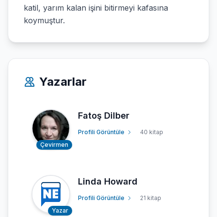
katil, yarım kalan işini bitirmeyi kafasına
koymuştur.
Yazarlar
Fatoş Dilber
Profili Görüntüle
40 kitap
Çevirmen
Linda Howard
Profili Görüntüle
21 kitap
Yazar