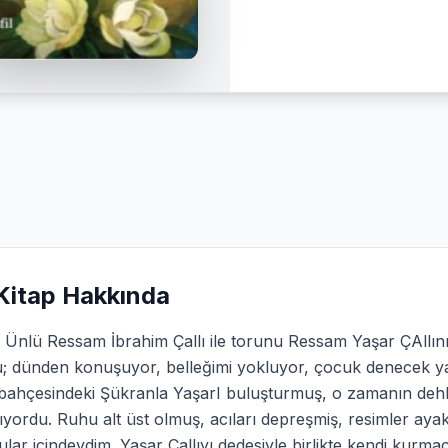
Kitap Hakkında
Ünlü Ressam İbrahim Çallı ile torunu Ressam Yaşar ÇAllının
u; dünden konuşuyor, belleğimi yokluyor, çocuk denecek yaş
bahçesindeki Şükranla YaşarI buluşturmuş, o zamanın dehliz
ıyordu. Ruhu alt üst olmuş, acıları depreşmiş, resimler ay
lar içindeydim. Yaşar Çallıyı dedesiyle birlikte kendi kurm