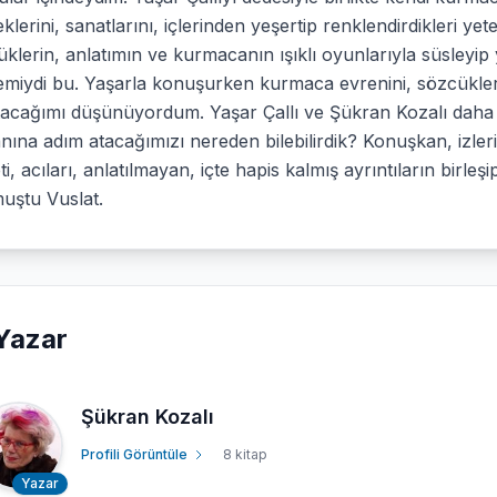
klerini, sanatlarını, içlerinden yeşertip renklendirdikleri ye
klerin, anlatımın ve kurmacanın ışıklı oyunlarıyla süsleyip 
miydi bu. Yaşarla konuşurken kurmaca evrenini, sözcükleri
tacağımı düşünüyordum. Yaşar Çallı ve Şükran Kozalı daha 
ına adım atacağımızı nereden bilebilirdik? Konuşkan, izler
ti, acıları, anlatılmayan, içte hapis kalmış ayrıntıların birleş
uştu Vuslat.
Yazar
Şükran Kozalı
Profili Görüntüle
8 kitap
Yazar