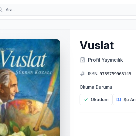
Vuslat
Profil Yayıncılık
ISBN:
9789759963149
Okuma Durumu
Okudum
Şu An