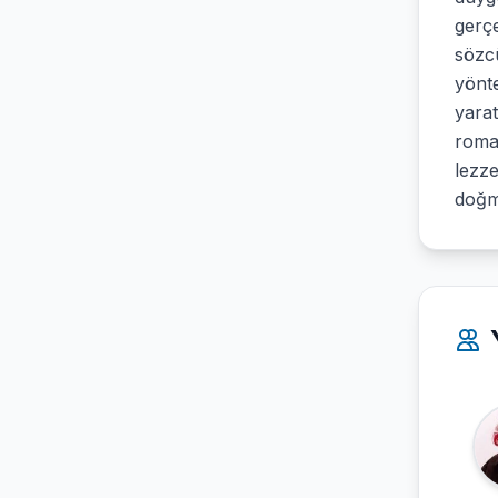
gerçe
sözcü
yönte
yara
roman
lezze
doğm