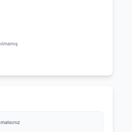
ılmamış
pmalısınız