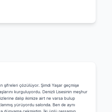
 şifreleri çözülüyor. Şimdi Yaşar geçmişe
larını kurguluyordu. Denizli Lisesinin meşhur
lerine dalıp ikimize airt ne varsa bulup
aklanmış yürüyordu salonda. Ben de aynı
aca dünyama çekmiştim. İki ünlü ressamın