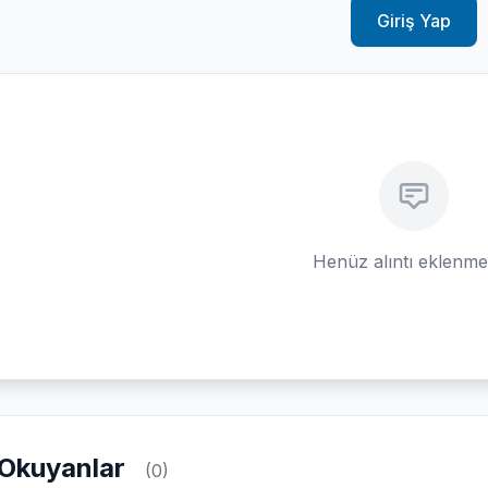
Giriş Yap
Henüz alıntı eklenm
Okuyanlar
(0)