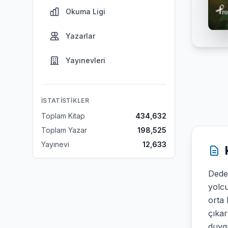
Okuma Ligi
Yazarlar
Yayınevleri
İSTATISTIKLER
Toplam Kitap
434,632
Toplam Yazar
198,525
Yayınevi
12,633
Dede 
yolc
orta 
çıkar
duygu