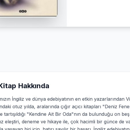
Kitap Hakkında
ızın İngiliz ve dünya edebiyatının en etkin yazarlarından V
ndaki otuz yılda, aralarında çığır açıcı kitapları "Deniz Fene
e tartışıldığı "Kendine Ait Bir Oda"nın da bulunduğu on beş
ız eleştiri, deneme ve hikaye ile, çok hacimli bir günce de v
da yaşayan biri için, hatırı sayılır bir başarı. İngiliz edebiy