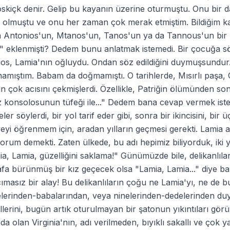
oskiçk denir. Gelip bu kayanın üzerine oturmuştu. Onu bir 
olmuştu ve onu her zaman çok merak etmiştim. Bildiğim kad
a Antonios'un, Mtanos'un, Tanos'un ya da Tannous'un bir 
" eklenmişti? Dedem bunu anlatmak istemedi. Bir çocuğa sö
ios, Lamia'nın oğluydu. Ondan söz edildiğini duymuşsundur
mıştım. Babam da doğmamıştı. O tarihlerde, Mısırlı paşa, 
 çok acısını çekmişlerdi. Özellikle, Patriğin ölümünden so
iz konsolosunun tüfeği ile..." Dedem bana cevap vermek is
ler söylerdi, bir yol tarif eder gibi, sonra bir ikincisini, b
eyi öğrenmem için, aradan yılların geçmesi gerekti. Lamia ad
orum demekti. Zaten ülkede, bu adı hepimiz biliyorduk, iki y
a, Lamia, güzelliğini saklama!" Günümüzde bile, delikanlıl
fa bürünmüş bir kız geçecek olsa "Lamia, Lamia..." diye başl
ımasız bir alay! Bu delikanlıların çoğu ne Lamia'yı, ne de bu 
erinden-babalarından, veya ninelerinden-dedelerinden duydu
ellerini, bugün artık oturulmayan bir şatonun yıkıntıları görü
da olan Virginia'nın, adı verilmeden, bıyıklı sakallı ve çok 