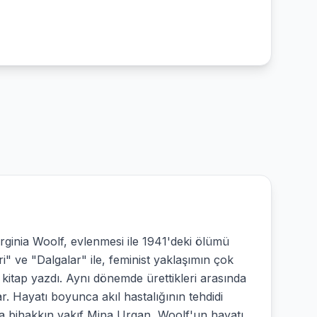
irginia Woolf, evlenmesi ile 1941'deki ölümü
ri" ve "Dalgalar" ile, feminist yaklaşımın çok
 kitap yazdı. Aynı dönemde ürettikleri arasında
ar. Hayatı boyunca akıl hastalığının tehdidi
atına bihakkın vakıf Mina Urgan, Woolf'un hayatı,