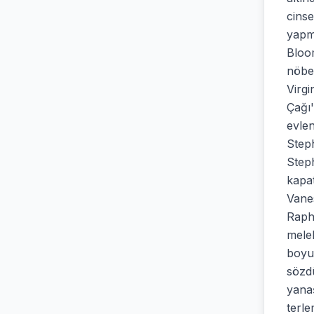
cinse
yapma
Bloom
nöbet
Virgi
Çağı'
evlen
Steph
Steph
kapat
Vanes
Raph
mele
boyun
sözd
yanaş
terle