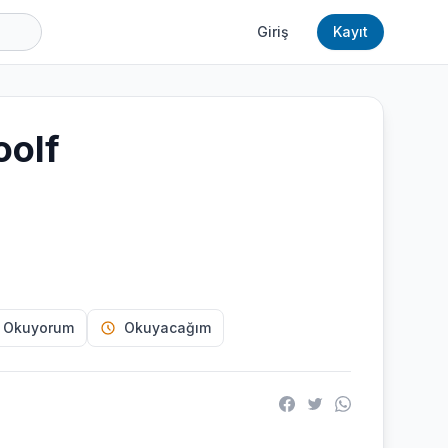
Giriş
Kayıt
oolf
 Okuyorum
Okuyacağım