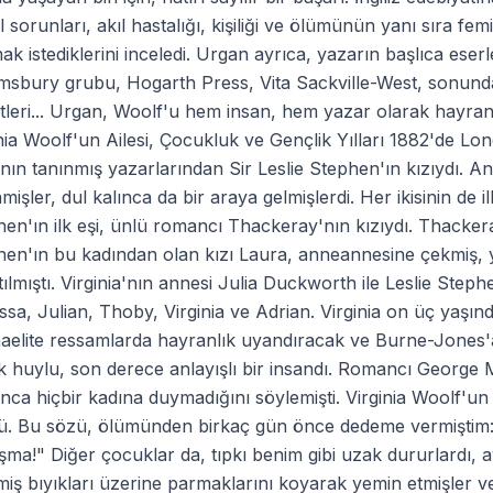
l sorunları, akıl hastalığı, kişiliği ve ölümünün yanı sıra fe
k istediklerini inceledi. Urgan ayrıca, yazarın başlıca eserle
sbury grubu, Hogarth Press, Vita Sackville-West, sonunda 
leri... Urgan, Woolf'u hem insan, hem yazar olarak hayranl
nia Woolf'un Ailesi, Çocukluk ve Gençlik Yılları 1882'de Lo
nın tanınmış yazarlarından Sir Leslie Stephen'ın kızıydı. 
mişler, dul kalınca da bir araya gelmişlerdi. Her ikisinin de i
en'ın ilk eşi, ünlü romancı Thackeray'nın kızıydı. Thackera
en'ın bu kadından olan kızı Laura, anneannesine çekmiş, y
ılmıştı. Virginia'nın annesi Julia Duckworth ile Leslie Steph
sa, Julian, Thoby, Virginia ve Adrian. Virginia on üç yaşı
aelite ressamlarda hayranlık uyandıracak ve Burne-Jones'
k huylu, son derece anlayışlı bir insandı. Romancı George
ca hiçbir kadına duymadığını söylemişti. Virginia Woolf'un e
ü. Bu sözü, ölümünden birkaç gün önce dedeme vermiştim:
ma!" Diğer çocuklar da, tıpkı benim gibi uzak dururlardı, 
miş bıyıkları üzerine parmaklarını koyarak yemin etmişler v