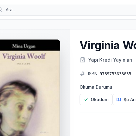
Virginia W
Yapı Kredi Yayınları
ISBN:
9789753633635
Okuma Durumu
Okudum
Şu An