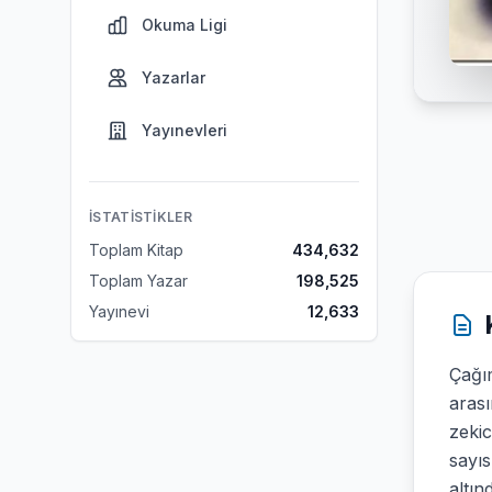
Okuma Ligi
Yazarlar
Yayınevleri
İSTATISTIKLER
Toplam Kitap
434,632
Toplam Yazar
198,525
Yayınevi
12,633
Çağım
arası
zekic
sayıs
altın