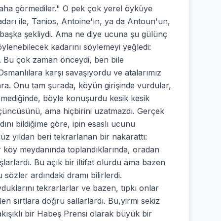
daha görmediler." O pek çok yerel öyküye
arı ile, Tanios, Antoine'ın, ya da Antoun'un,
başka şekliydi. Ama ne diye ucuna şu gülünç
ylenebilecek kadarını söylemeyi yeğledi:
. Bu çok zaman önceydi, ben bile
Osmanlılara karşı savaşıyordu ve atalarımız
nra. Onu tam şurada, köyün girişinde vurdular,
temediğinde, böyle konuşurdu kesik kesik
ir üçüncüsünü, ama hiçbirini uzatmazdı. Gerçek
ını bildiğime göre, ipin esaslı ucunu
üz yıldan beri tekrarlanan bir nakarattı:
ar köy meydanında toplandıklarında, oradan
arlardı. Bu açık bir iltifat olurdu ama bazen
sözler ardındaki dramı bilirlerdi.
klarını tekrarlarlar ve bazen, tıpkı onlar
len sırtlara doğru sallarlardı. Bu,yirmi sekiz
yakışıklı bir Habeş Prensi olarak büyük bir