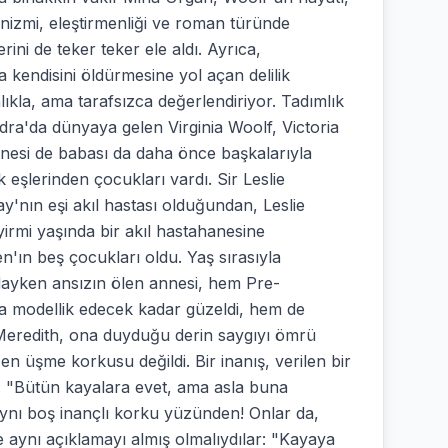
minizmi, eleştirmenliği ve roman türünde
rini de teker teker ele aldı. Ayrıca,
kendisini öldürmesine yol açan delilik
ıkla, ama tarafsızca değerlendiriyor. Tadımlık
ndra'da dünyaya gelen Virginia Woolf, Victoria
Annesi de babası da daha önce başkalarıyla
lk eşlerinden çocukları vardı. Sir Leslie
y'nın eşi akıl hastası olduğundan, Leslie
irmi yaşında bir akıl hastahanesine
en'ın beş çocukları oldu. Yaş sırasıyla
ndayken ansızın ölen annesi, hem Pre-
a modellik edecek kadar güzeldi, hem de
 Meredith, ona duyduğu derin saygıyı ömrü
n üşme korkusu değildi. Bir inanış, verilen bir
 "Bütün kayalara evet, ama asla buna
aynı boş inançlı korku yüzünden! Onlar da,
e aynı açıklamayı almış olmalıydılar: "Kayaya