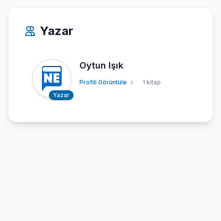
Yazar
Oytun Işık
Profili Görüntüle
1 kitap
Yazar