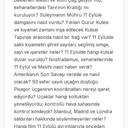
Beklenen Mesih ve Altın Çağ geliyor mu;
kehanetlerdeki Tanrının Krallığı mı
kuruluyor? Süleymanın Mührü 11 Eylüle
damgasını nasıl vurdu? Yıkılan Gurur Kulesi
ve kıyamet zamanı inşa edilecek Kutsal
Tapınak arasında nasıl bir bağ var? 11 Eylülde
saklı kıyametin şifreli sayıları; seçilmiş simge,
sayı ve işaretler neler? 11 Eylülde hangi kutsal
duvar vuruldu? Nostradamus, kehanetlerinde
11 Eylül ve Mesihi nasıl haber verdi?
Amerikanın Son Savaşı nerede ve nasıl
olacak? 93 sefer sayılı uçağın düştüğü
Pisagor üçgeninin koordinatları nereyi işaret
ediyordu? Uçaklar hangi koltuktan
yönetiliyordu; kontrollü hava sahasında
kontrol kimdeydi? İstanbul, Madrid ve Londra
saldırıları hakkında söylenmeyenler neler?
Hangi film 11 Eylülü ayrıntılarıyla önceden