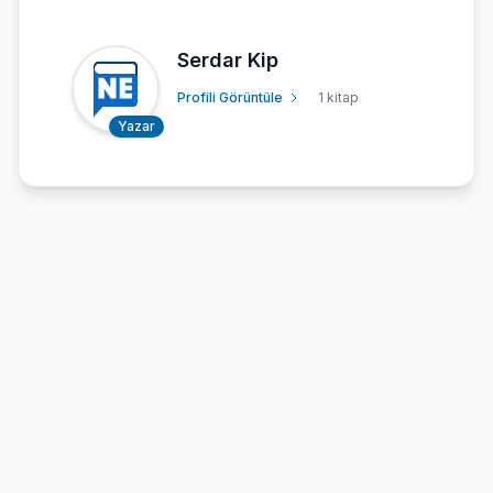
Serdar Kip
Profili Görüntüle
1 kitap
Yazar