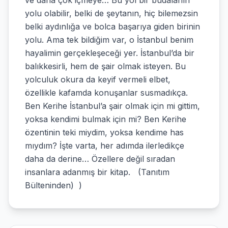
ve daha çok içmeye… Bu yol bir budalanın
yolu olabilir, belki de şeytanın, hiç bilemezsin
belki aydınlığa ve bolca başarıya giden birinin
yolu. Ama tek bildiğim var, o İstanbul benim
hayalimin gerçekleşeceği yer. İstanbul’da bir
balıkkesirli, hem de şair olmak isteyen. Bu
yolculuk okura da keyif vermeli elbet,
özellikle kafamda konuşanlar susmadıkça.
Ben Kerihe İstanbul’a şair olmak için mi gittim,
yoksa kendimi bulmak için mi? Ben Kerihe
özentinin teki miydim, yoksa kendime has
mıydım? İşte varta, her adımda ilerledikçe
daha da derine… Özellere değil sıradan
insanlara adanmış bir kitap. (Tanıtım
Bülteninden) )