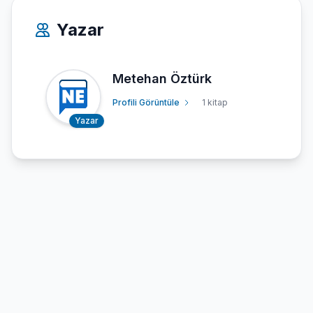
Yazar
Metehan Öztürk
Profili Görüntüle
1 kitap
Yazar