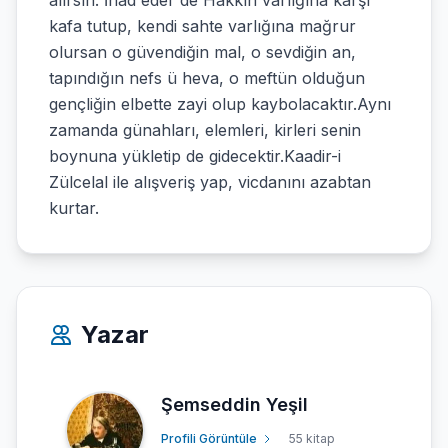
alırsın. İnad eder de Hakkın varlığına karşı
kafa tutup, kendi sahte varlığına mağrur
olursan o güvendiğin mal, o sevdiğin an,
tapındığın nefs ü heva, o meftün olduğun
gençliğin elbette zayi olup kaybolacaktır.Aynı
zamanda günahları, elemleri, kirleri senin
boynuna yükletip de gidecektir.Kaadir-i
Zülcelal ile alışveriş yap, vicdanını azabtan
kurtar.
Yazar
Şemseddin Yeşil
Profili Görüntüle
55 kitap