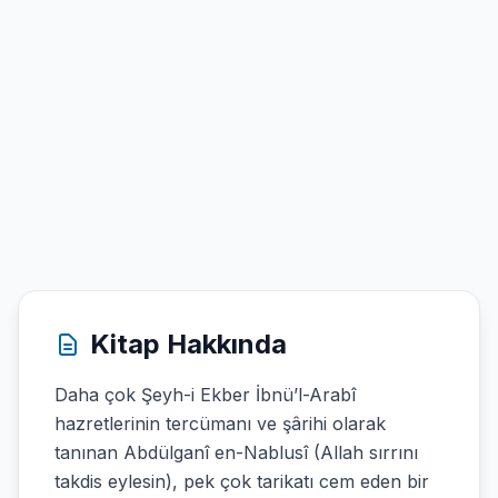
Kitap Hakkında
Daha çok Şeyh-i Ekber İbnü’l-Arabî
hazretlerinin tercümanı ve şârihi olarak
tanınan Abdülganî en-Nablusî (Allah sırrını
takdis eylesin), pek çok tarikatı cem eden bir