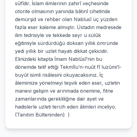
sûfîdir. İslam ilimlerinin zahirî veçhesinde
otorite olmasının yanında bâtınî cihetinde
demürşid ve rehber olan Nablusî üç yüzden
fazla eser kaleme almıştır. Üstadın medresede
ilim tedrisiyle ve tekkede seyr u sülûk
eğitimiyle sürdürdüğü doksan yıllık ömründe
yedi yıllık bir uzlet hayatı dikkat çekicidir.
Elinizdeki kitapta İmam Nablûsî’nin bu
dönemde telif ettiği Tekmîlu’n-nuût fî luzûmi’l-
buyût isimli risâlesini okuyacaksınız. İç
âlemimize yönelmeyi teşvik eden eser, uzletin
manevi gelişim ve arınmada önemine, fitne
zamanlarında gerekliliğine dair ayet ve
hadislerle uzleti tercih eden âlimleri inceliyo.
(Tanıtım Bülteninden) )