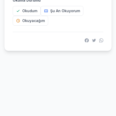
Okuma Durumu
Okudum
Şu An Okuyorum
Okuyacağım