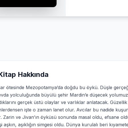
Kitap Hakkında
rlar ötesinde Mezopotamya’da doğdu bu öykü. Düşle gerçeği
evda yolculuğunda büyülü şehir Mardin’e düşecek yolumuz. O
ıklarını gerçek üstü olaylar ve varlıklar anlatacak. Güzell
nlerdensen işte o zaman lanet olur. Avcılar bu nadide kuş
. Zarin ve Jivan’ın öyküsü sonunda masal oldu, efsane oldu. “
şi aşkın, aşıklığın simgesi oldu. Dünya kurulalı beri kıya