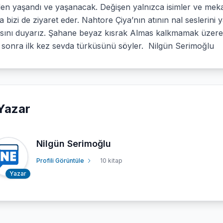
en yaşandı ve yaşanacak. Değişen yalnızca isimler ve mekanl
 bizi de ziyaret eder. Nahtore Çiya’nın atının nal seslerin
ısını duyarız. Şahane beyaz kısrak Almas kalkmamak üzere
r sonra ilk kez sevda türküsünü söyler. Nilgün Serimoğlu
Yazar
Nilgün Serimoğlu
Profili Görüntüle
10 kitap
Yazar