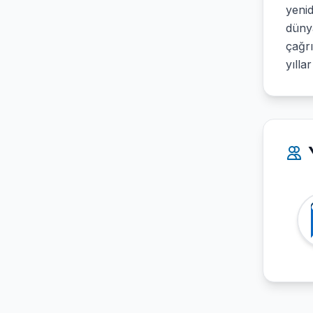
yenid
dünya
çağr
yılla