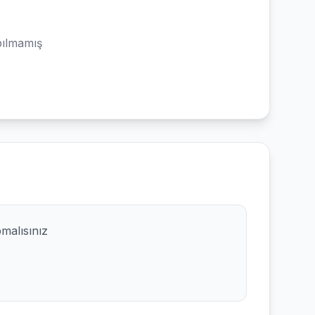
ılmamış
pmalısınız