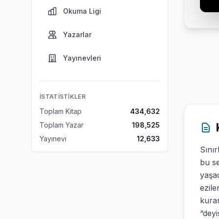
Okuma Ligi
Yazarlar
Yayınevleri
İSTATISTIKLER
Toplam Kitap
434,632
Toplam Yazar
198,525
Yayınevi
12,633
Sını
bu s
yaşad
ezile
kurar
“deyi