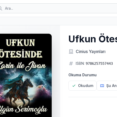
Ufkun Ötes
Cinius Yayınları
ISBN:
9786257557443
Okuma Durumu
Okudum
Şu An