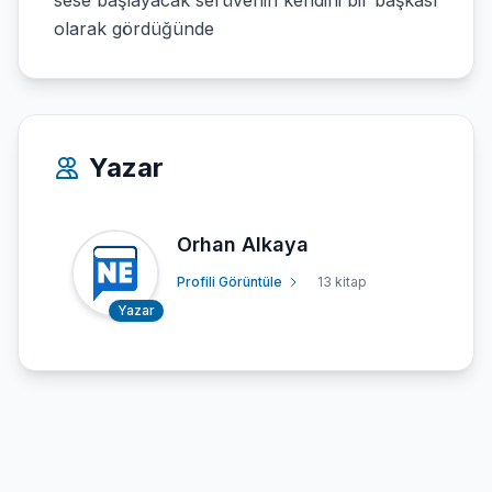
sese başlayacak serüvenin kendini bir başkası
olarak gördüğünde
Yazar
Orhan Alkaya
Profili Görüntüle
13 kitap
Yazar