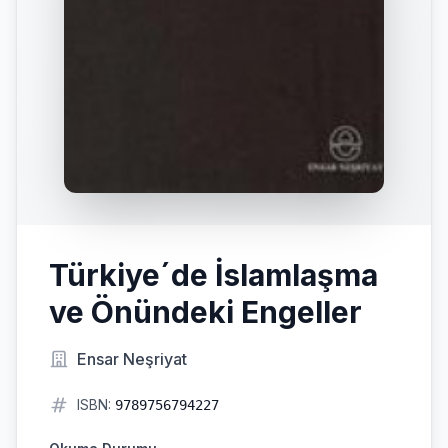
Türkiye´de İslamlaşma
ve Önündeki Engeller
Ensar Neşriyat
ISBN:
9789756794227