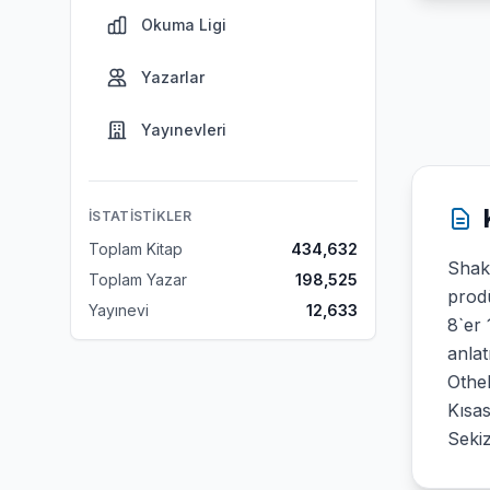
Okuma Ligi
Yazarlar
Yayınevleri
İSTATISTIKLER
Toplam Kitap
434,632
Shake
Toplam Yazar
198,525
prodü
Yayınevi
12,633
8`er 
anlat
Othel
Kısas
Sekiz