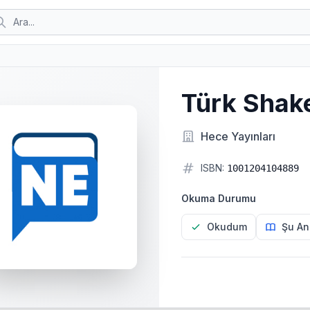
Türk Shak
Hece Yayınları
ISBN:
1001204104889
Okuma Durumu
Okudum
Şu An