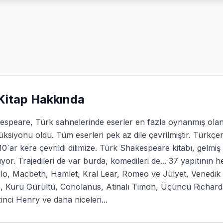
Kitap Hakkında
speare, Türk sahnelerinde eserler en fazla oynanmış olan p
ksiyonu oldu. Tüm eserleri pek az dile çevrilmiştir. Türkçem
10`ar kere çevrildi dilimize. Türk Shakespeare kitabı, gelmi
ıyor. Trajedileri de var burda, komedileri de... 37 yapıtının h
lo, Macbeth, Hamlet, Kral Lear, Romeo ve Jülyet, Venedik Ta
, Kuru Gürültü, Coriolanus, Atinalı Timon, Üçüncü Richard, 
inci Henry ve daha niceleri...