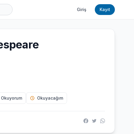
Giriş
Kayıt
espeare
 Okuyorum
Okuyacağım