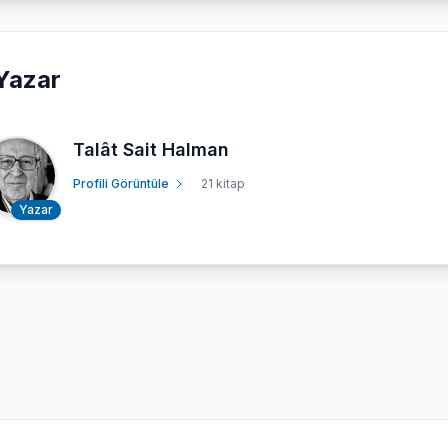
Yazar
Talât Sait Halman
Profili Görüntüle
21 kitap
Yazar