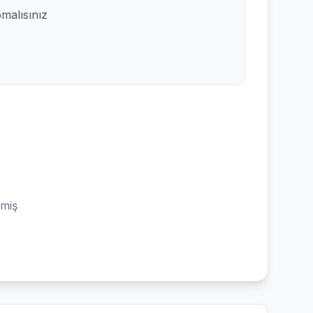
pmalısınız
emiş