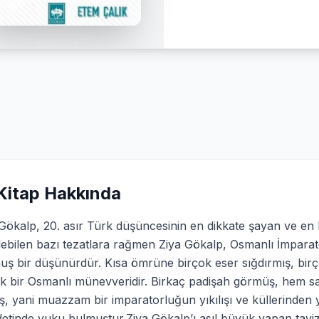
Kitap Hakkında
Gökalp, 20. asır Türk düşüncesinin en dikkate şayan ve en bü
lebilen bazı tezatlara rağmen Ziya Gökalp, Osmanlı İmparat
ş bir düşünürdür. Kısa ömrüne birçok eser sığdırmış, birç
k bir Osmanlı münevveridir. Birkaç padişah görmüş, hem sa
, yani muazzam bir imparatorluğun yıkılışı ve küllerinden 
tinde vuku bulmuştur.Ziya Gökalp’ı asıl büyük yapan tavizsi