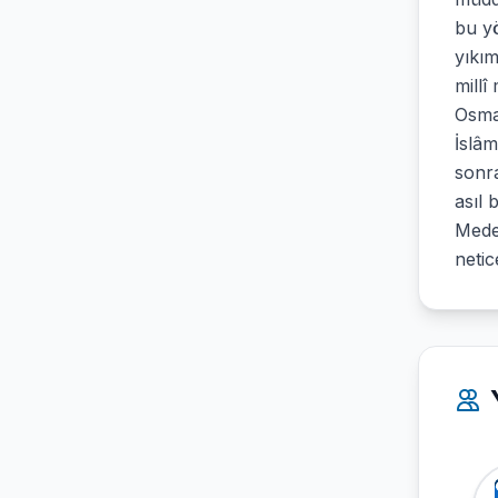
bu yö
yıkım
millî
Osma
İslâ
sonra
asıl 
Meden
netic