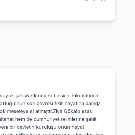
yük şahsiyetlerinden birisidir. Fikriyatında
orluğu’nun son devresi fikir hayatına damga
ok meseleye el atmıştır.Ziya Gökalp esas
ltanat hem de cumhuriyet rejimlerine şahit
yeni bir devletin kuruluşu onun hayat
z bir milliyetçi ve vatanperver oluşudur. İşte