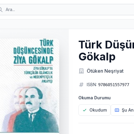
Türk Düşü
Gökalp
Ötüken Neşriyat
ISBN:
9786051557977
Okuma Durumu
Okudum
Şu An