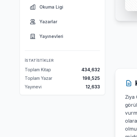
Okuma Ligi
Yazarlar
Yayınevleri
İSTATISTIKLER
Toplam Kitap
434,632
Toplam Yazar
198,525
Yayınevi
12,633
Ziya 
görü
vurmu
olara
olmuş
müdde