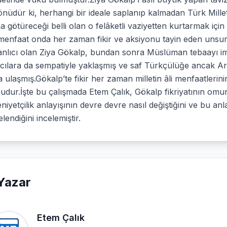
nüdür ki, herhangi bir ideale saplanıp kalmadan Türk Milleti’
a götüreceği belli olan o felâketli vaziyetten kurtarmak içi
 menfaat onda her zaman fikir ve aksiyonu tayin eden unsur
nlıcı olan Ziya Gökalp, bundan sonra Müslüman tebaayı imp
mcılara da sempatiyle yaklaşmış ve saf Türkçülüğe ancak
 ulaşmış.Gökalp’te fikir her zaman milletin âli menfaatler
budur.İşte bu çalışmada Etem Çalık, Gökalp fikriyatının omur
iyetçilik anlayışının devre devre nasıl değiştiğini ve bu anl
elendiğini incelemiştir.
Yazar
Etem Çalık