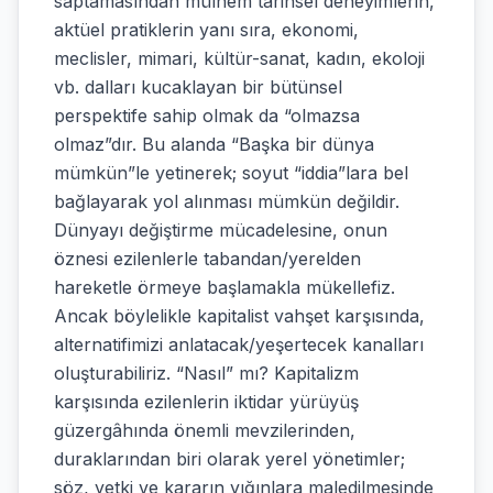
saptamasından mülhem tarihsel deneyimlerin,
aktüel pratiklerin yanı sıra, ekonomi,
meclisler, mimari, kültür-sanat, kadın, ekoloji
vb. dalları kucaklayan bir bütünsel
perspektife sahip olmak da “olmazsa
olmaz”dır. Bu alanda “Başka bir dünya
mümkün”le yetinerek; soyut “iddia”lara bel
bağlayarak yol alınması mümkün değildir.
Dünyayı değiştirme mücadelesine, onun
öznesi ezilenlerle tabandan/yerelden
hareketle örmeye başlamakla mükellefiz.
Ancak böylelikle kapitalist vahşet karşısında,
alternatifimizi anlatacak/yeşertecek kanalları
oluşturabiliriz. “Nasıl” mı? Kapitalizm
karşısında ezilenlerin iktidar yürüyüş
güzergâhında önemli mevzilerinden,
duraklarından biri olarak yerel yönetimler;
söz, yetki ve kararın yığınlara maledilmesinde