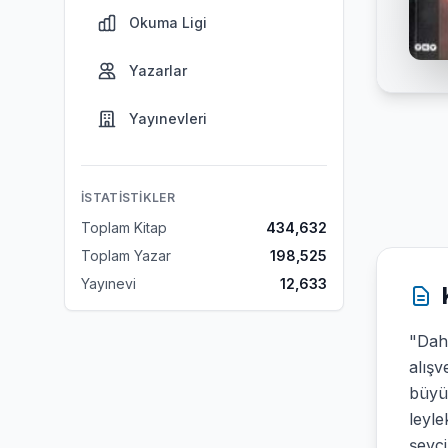
Okuma Ligi
Yazarlar
Yayınevleri
İSTATISTIKLER
Toplam Kitap
434,632
Toplam Yazar
198,525
Yayınevi
12,633
"Daha
alışv
büyük
leyle
şeyci