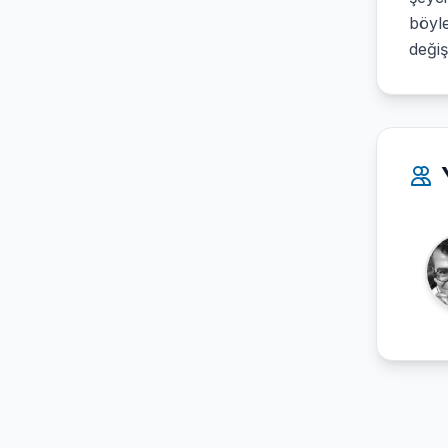
böyle
deği