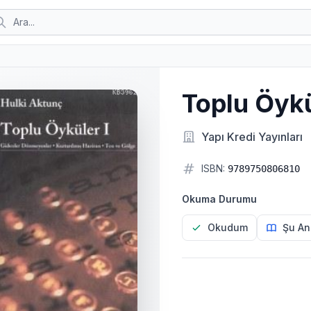
Toplu Öykü
Yapı Kredi Yayınları
ISBN:
9789750806810
Okuma Durumu
Okudum
Şu An