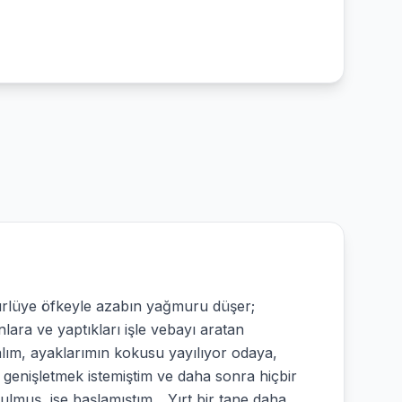
türlüye öfkeyle azabın yağmuru düşer;
lara ve yaptıkları işle vebayı aratan
alım, ayaklarımın kokusu yayılıyor odaya,
ı genişletmek istemiştim ve daha sonra hiçbir
lmuş, ise başlamıştım... Yırt bir tane daha,