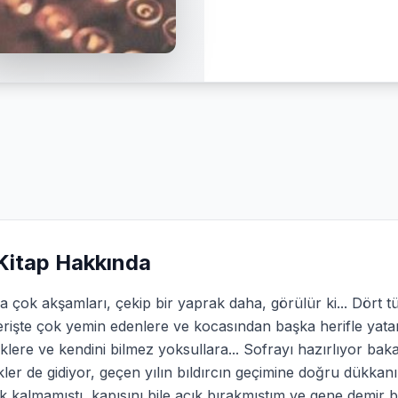
Kitap Hakkında
 çok akşamları, çekip bir yaprak daha, görülür ki... Dört 
erişte çok yemin edenlere ve kocasından başka herifle yatan
lere ve kendini bilmez yoksullara... Sofrayı hazırlıyor bak
kler de gidiyor, geçen yılın bıldırcın geçimine doğru dükkan
k kalmamıştı, kapısını bile açık bırakmıştım ve gene demir bu