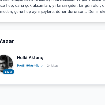
ce hep, daha çok aksamları, yırtarsın gider, bir gün olur, 
şmeden, gene hep aynı şeylere, döner durursun... Demir eks
Yazar
Hulki Aktunç
Profili Görüntüle
24 kitap
Yazar